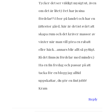
Tycker det ser väldigt mysigt ut, även
om det är litet:) Det har ju sina
fördelar! Vi bor på landet och har en
jättestor gård, här är det ist svårt att
skapa rum och det kräver massor av
växter när man vill göra en rabatt
eller häck…annars blir allt så pyttigt.
Så det finns ju fördelar med mindre;)
Ha en fin fredag och passar på att
tacka för en blogg jag alltid
uppskattar, du gör en fint jobb!
Kram
Reply