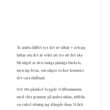
Åt andra hållet ser det ut såhär ↑ och jag
fattar om det är svårt att tro att det ska
bli något av den taniga pinniga häcken,
men jag lovar, om några veckor kommer
det vara skillnad.
Det vita planket byggde vi tillsammans
med våra grannar på andra sidan, utifrån
en enkel ritning jag slängde ihop. Vi fick