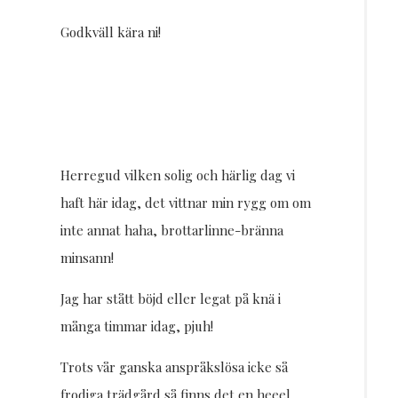
Godkväll kära ni!
Herregud vilken solig och härlig dag vi
haft här idag, det vittnar min rygg om om
inte annat haha, brottarlinne-bränna
minsann!
Jag har stått böjd eller legat på knä i
många timmar idag, pjuh!
Trots vår ganska anspråkslösa icke så
frodiga trädgård så finns det en heeel