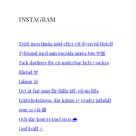
INSTAGRAM
Trött men himla nöjd efter ett dygn på Hotell
Tylösand med min querida amiga Jojo 🫶🏼
Tack darlings för en underbar helg i vackra
Båstad 🩵
Likisar 🐚
Det är här man får hålla till, på sin lilla
trädgårdstäppa, där känns 17 grader iallafall
som 20 i lä 😅
Och där kom regnet igen 🌧️
God kväll ✨