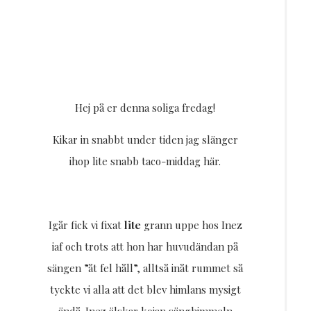
Hej på er denna soliga fredag!
Kikar in snabbt under tiden jag slänger
ihop lite snabb taco-middag här.
Igår fick vi fixat
lite
grann uppe hos Inez
iaf och trots att hon har huvudändan på
sängen ”åt fel håll”, alltså inåt rummet så
tyckte vi alla att det blev himlans mysigt