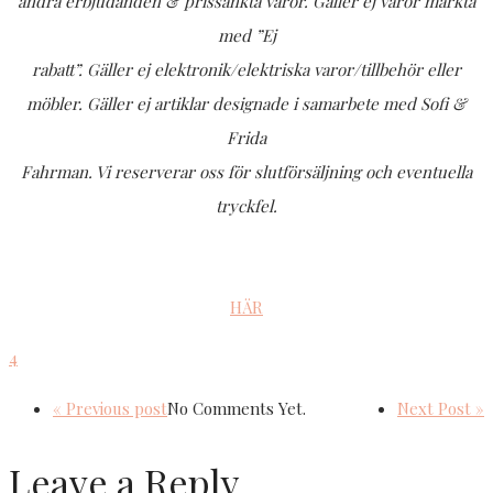
andra erbjudanden & prissänkta varor. Gäller ej varor märkta
med ”Ej
rabatt”. Gäller ej elektronik/elektriska varor/tillbehör eller
möbler. Gäller ej artiklar designade i samarbete med Sofi &
Frida
Fahrman. Vi reserverar oss för slutförsäljning och eventuella
tryckfel.
HÄR
4
« Previous post
No Comments Yet.
Next Post »
Leave a Reply