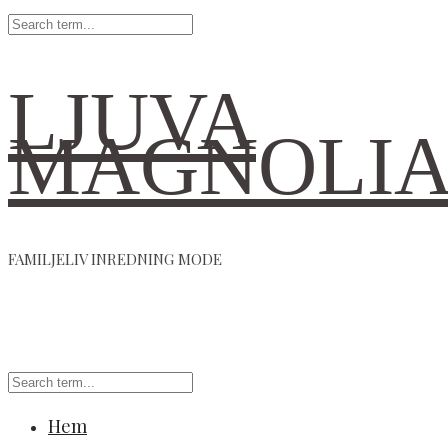
LJUVA
MAGNOLI
FAMILJELIV INREDNING MODE
Hem