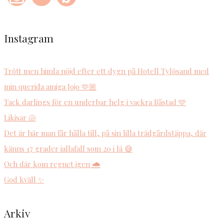
Instagram
Trött men himla nöjd efter ett dygn på Hotell Tylösand med
min querida amiga Jojo 🫶🏼
Tack darlings för en underbar helg i vackra Båstad 🩵
Likisar 🐚
Det är här man får hålla till, på sin lilla trädgårdstäppa, där
känns 17 grader iallafall som 20 i lä 😅
Och där kom regnet igen 🌧️
God kväll ✨
Arkiv