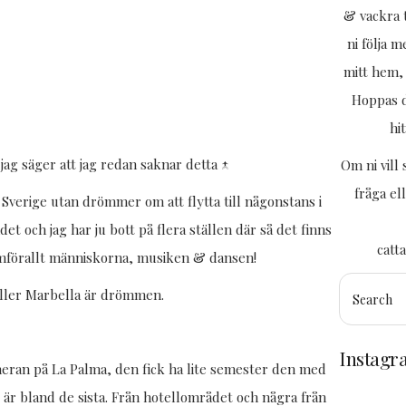
& vackra t
ni följa 
mitt hem, 
Hoppas d
hi
 jag säger att jag redan saknar detta ↑
Om ni vill
fråga el
 i Sverige utan drömmer om att flytta till någonstans i
et och jag har ju bott på flera ställen där så det finns
catt
amförallt människorna, musiken & dansen!
eller Marbella är drömmen.
Instag
eran på La Palma, den fick ha lite semester den med
Trött
 är bland de sista. Från hotellområdet och några från