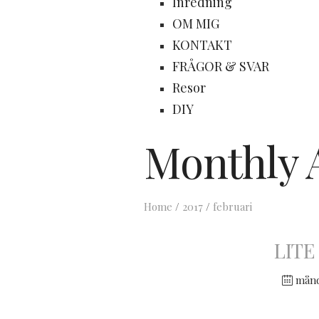
Inredning
OM MIG
KONTAKT
FRÅGOR & SVAR
Resor
DIY
Monthly 
Home
/
2017
/
februari
LITE
månda