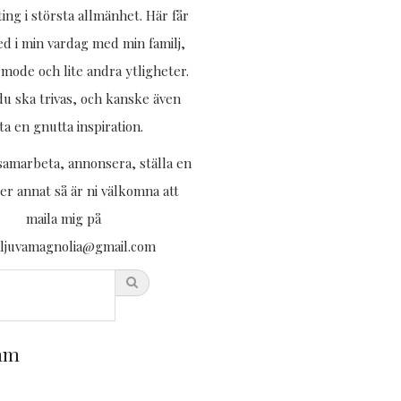
ing i största allmänhet. Här får
med i min vardag med min familj,
mode och lite andra ytligheter.
u ska trivas, och kanske även
tta en gnutta inspiration.
 samarbeta, annonsera, ställa en
ler annat så är ni välkomna att
maila mig på
aljuvamagnolia@gmail.com
ram
Tack