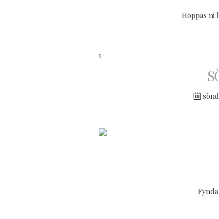
Hoppas ni h
5
S
sönda
Fynda 