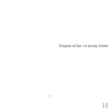
Hoppas ni har en mysig söndag,
4
H