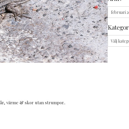
🫶
Arkiv
🏼
Kategor
Kategorier
 vår, värme & skor utan strumpor..