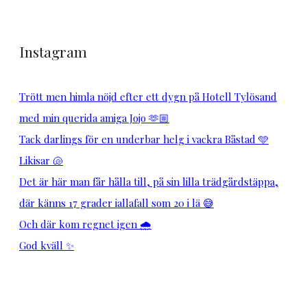
Instagram
Trött men himla nöjd efter ett dygn på Hotell Tylösand
med min querida amiga Jojo 🫶🏼
Tack darlings för en underbar helg i vackra Båstad 🩵
Likisar 🐚
Det är här man får hålla till, på sin lilla trädgårdstäppa,
där känns 17 grader iallafall som 20 i lä 😅
Och där kom regnet igen 🌧️
God kväll ✨