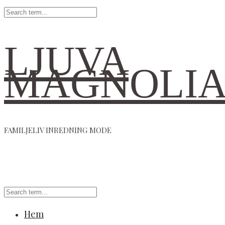
LJUVA
MAGNOLI
FAMILJELIV INREDNING MODE
Hem