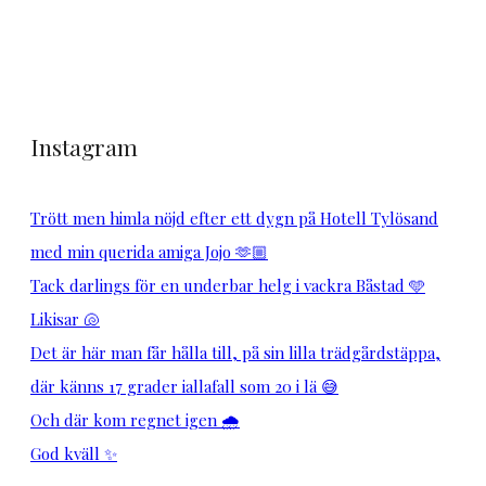
Instagram
Trött men himla nöjd efter ett dygn på Hotell Tylösand
med min querida amiga Jojo 🫶🏼
Tack darlings för en underbar helg i vackra Båstad 🩵
Likisar 🐚
Det är här man får hålla till, på sin lilla trädgårdstäppa,
där känns 17 grader iallafall som 20 i lä 😅
Och där kom regnet igen 🌧️
God kväll ✨