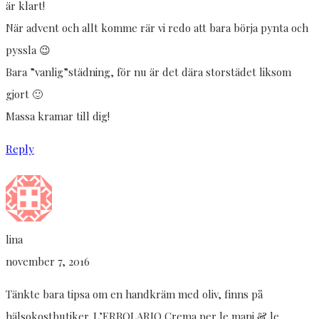
är klart!
När advent och allt komme rär vi redo att bara börja pynta och
pyssla 😉
Bara ”vanlig”städning, för nu är det dära storstädet liksom
gjort 🙂
Massa kramar till dig!
Reply
lina
november 7, 2016
Tänkte bara tipsa om en handkräm med oliv, finns på
hälsokostbutiker. L’ERBOLARIO Crema per le mani & le