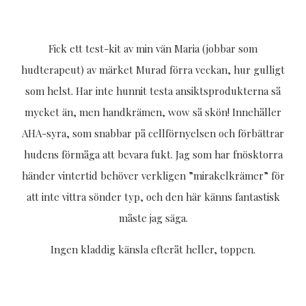
Fick ett test-kit av min vän Maria (jobbar som
hudterapeut) av märket Murad förra veckan, hur gulligt
som helst. Har inte hunnit testa ansiktsprodukterna så
mycket än, men handkrämen, wow så skön! Innehåller
AHA-syra, som snabbar på cellförnyelsen och förbättrar
hudens förmåga att bevara fukt. Jag som har fnösktorra
händer vintertid behöver verkligen ”mirakelkrämer” för
att inte vittra sönder typ, och den här känns fantastisk
måste jag säga.
Ingen kladdig känsla efteråt heller, toppen.