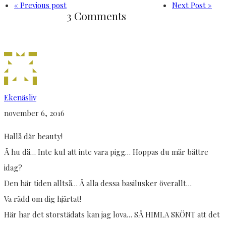
« Previous post
Next Post »
3 Comments
Ekenäsliv
november 6, 2016
Hallå där beauty!
Å hu då… Inte kul att inte vara pigg… Hoppas du mår bättre
idag?
Den här tiden alltså… Å alla dessa basilusker överallt…
Va rädd om dig hjärtat!
Här har det storstädats kan jag lova… SÅ HIMLA SKÖNT att det