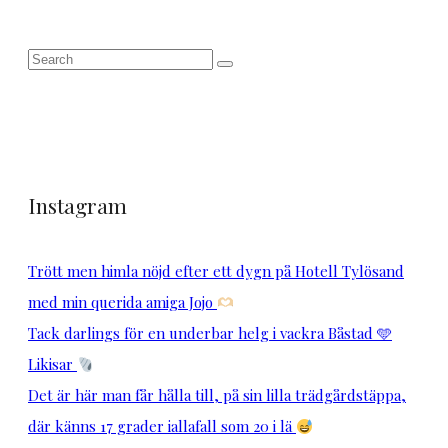
Instagram
Trött men himla nöjd efter ett dygn på Hotell Tylösand
med min querida amiga Jojo
Tack darlings för en underbar helg i vackra Båstad 🩵
Likisar
Det är här man får hålla till, på sin lilla trädgårdstäppa,
där känns 17 grader iallafall som 20 i lä