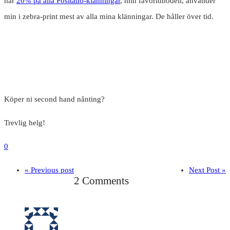
har
20% på alla Positano-klänningar
, min favoritmodell, använder
min i zebra-print mest av alla mina klänningar. De håller över tid.
Köper ni second hand nånting?
Trevlig helg!
0
« Previous post
Next Post »
2 Comments