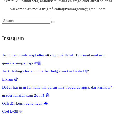
Om ni vill samarbeta, annonsera, ställa en fråga eller annat så är ni
välkomna att maila mig på cattaljuvamagnolia@gmail.com
Instagram
Trött men himla nöjd efter ett dygn på Hotell Tylösand med min
querida amiga Jojo 🫶🏼
Tack darlings för en underbar helg i vackra Båstad 🩵
Likisar 🐚
Det är här man får hålla till, på sin lilla trädgårdstäppa, där känns 17
grader iallafall som 20 i lä 😅
Och där kom regnet igen 🌧️
God kväll ✨