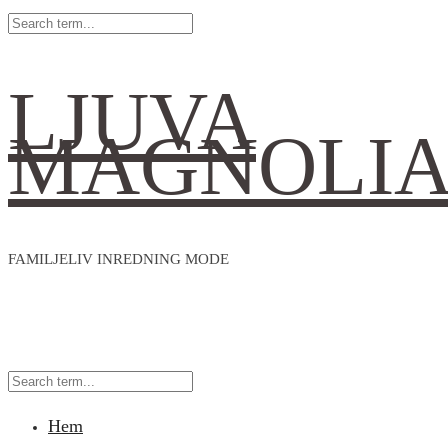
LJUVA
MAGNOLI
FAMILJELIV INREDNING MODE
Hem