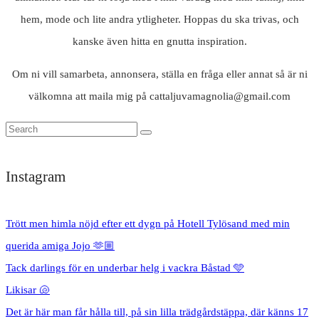
hem, mode och lite andra ytligheter. Hoppas du ska trivas, och
kanske även hitta en gnutta inspiration.
Om ni vill samarbeta, annonsera, ställa en fråga eller annat så är ni
välkomna att maila mig på cattaljuvamagnolia@gmail.com
Instagram
Trött men himla nöjd efter ett dygn på Hotell Tylösand med min
querida amiga Jojo 🫶🏼
Tack darlings för en underbar helg i vackra Båstad 🩵
Likisar 🐚
Det är här man får hålla till, på sin lilla trädgårdstäppa, där känns 17