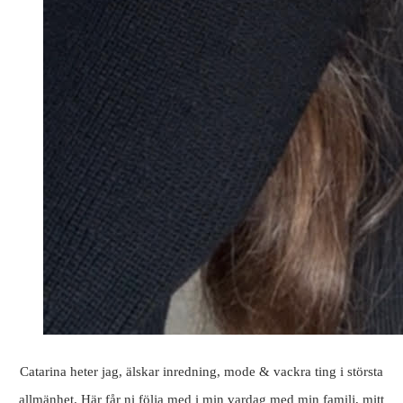
Catarina heter jag, älskar inredning, mode & vackra ting i största
allmänhet. Här får ni följa med i min vardag med min familj, mitt