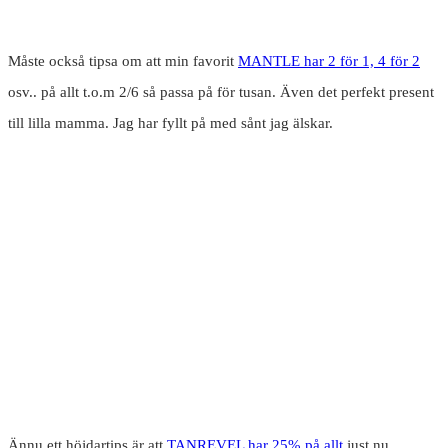
Måste också tipsa om att min favorit
MANTLE har 2 för 1, 4 för 2
osv.. på allt t.o.m 2/6 så passa på för tusan. Även det perfekt present
till lilla mamma. Jag har fyllt på med sånt jag älskar.
Ännu ett höjdartips är att
TANREVEL har 25% på allt
just nu