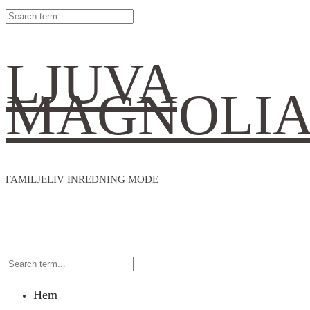
LJUVA
MAGNOLI
FAMILJELIV INREDNING MODE
Hem