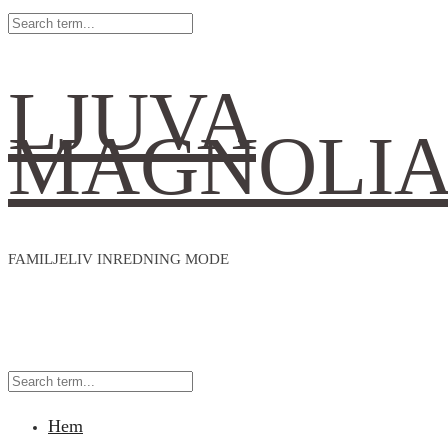
LJUVA
MAGNOLI
FAMILJELIV INREDNING MODE
Hem