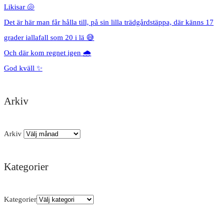
Likisar 🐚
Det är här man får hålla till, på sin lilla trädgårdstäppa, där känns 17
grader iallafall som 20 i lä 😅
Och där kom regnet igen 🌧️
God kväll ✨
Arkiv
Arkiv
Kategorier
Kategorier