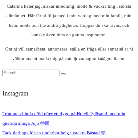
Catarina heter jag, älskar inredning, mode & vackra ting i största
allmänhet. Här får ni följa med i min vardag med min familj, mitt
hem, mode och lite andra ytligheter. Hoppas du ska trivas, och
kanske även hitta en gnutta inspiration.
Om ni vill samarbeta, annonsera, ställa en fråga eller annat så är ni
välkomna att maila mig på cattaljuvamagnolia@gmail.com
Instagram
Trött men himla nöjd efter ett dygn på Hotell Tylösand med min
querida amiga Jojo 🫶🏼
Tack darlings för en underbar helg i vackra Båstad 🩵