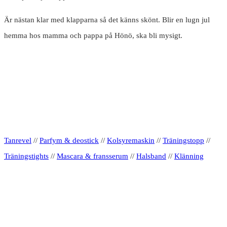
Är nästan klar med klapparna så det känns skönt. Blir en lugn jul
hemma hos mamma och pappa på Hönö, ska bli mysigt.
Tanrevel
//
Parfym & deostick
//
Kolsyremaskin
//
Träningstopp
//
Träningstights
//
Mascara & fransserum
//
Halsband
//
Klänning