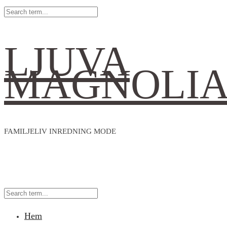
LJUVA
MAGNOLI
FAMILJELIV INREDNING MODE
Hem