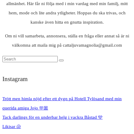
allmänhet. Här får ni följa med i min vardag med min familj, mitt
hem, mode och lite andra ytligheter. Hoppas du ska trivas, och
kanske även hitta en gnutta inspiration.
Om ni vill samarbeta, annonsera, ställa en fråga eller annat så är ni
välkomna att maila mig på cattaljuvamagnolia@gmail.com
Instagram
Trött men himla nöjd efter ett dygn på Hotell Tylösand med min
querida amiga Jojo 🫶🏼
Tack darlings för en underbar helg i vackra Båstad 🩵
Likisar 🐚