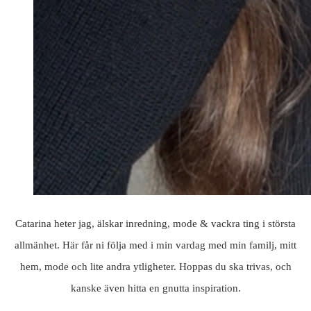
Catarina heter jag, älskar inredning, mode & vackra ting i största
allmänhet. Här får ni följa med i min vardag med min familj, mitt
hem, mode och lite andra ytligheter. Hoppas du ska trivas, och
kanske även hitta en gnutta inspiration.