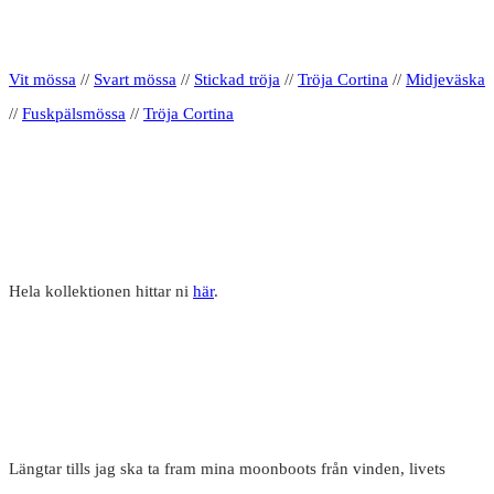
Vit mössa
//
Svart mössa
//
Stickad tröja
//
Tröja Cortina
//
Midjeväska
//
Fuskpälsmössa
//
Tröja Cortina
Hela kollektionen hittar ni
här
.
Längtar tills jag ska ta fram mina moonboots från vinden, livets