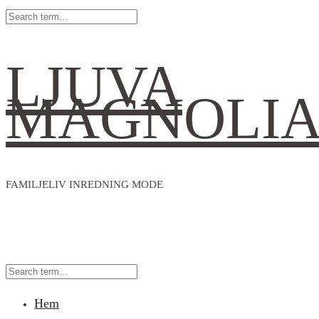
LJUVA
MAGNOLI
FAMILJELIV INREDNING MODE
Hem