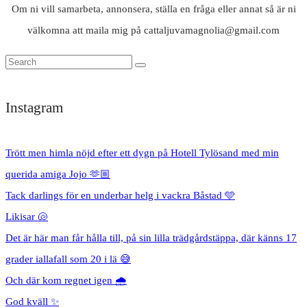
Om ni vill samarbeta, annonsera, ställa en fråga eller annat så är ni
välkomna att maila mig på cattaljuvamagnolia@gmail.com
Instagram
Trött men himla nöjd efter ett dygn på Hotell Tylösand med min
querida amiga Jojo 🫶🏼
Tack darlings för en underbar helg i vackra Båstad 🩵
Likisar 🐚
Det är här man får hålla till, på sin lilla trädgårdstäppa, där känns 17
grader iallafall som 20 i lä 😅
Och där kom regnet igen 🌧️
God kväll ✨