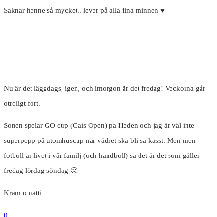
Saknar henne så mycket.. lever på alla fina minnen ♥️
Nu är det läggdags, igen, och imorgon är det fredag! Veckorna går
otroligt fort.
Sonen spelar GO cup (Gais Open) på Heden och jag är väl inte
superpepp på utomhuscup när vädret ska bli så kasst. Men men
fotboll är livet i vår familj (och handboll) så det är det som gäller
fredag lördag söndag 🙂
Kram o natti
0