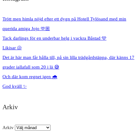
Trött men himla nöjd efter ett dygn på Hotell Tylösand med min
querida amiga Jojo 🫶🏼
Tack darlings för en underbar helg i vackra Båstad 🩵
Likisar 🐚
Det är här man får hålla till, på sin lilla trädgårdstäppa, där känns 17
grader iallafall som 20 i lä 😅
Och där kom regnet igen 🌧️
God kväll ✨
Arkiv
Arkiv