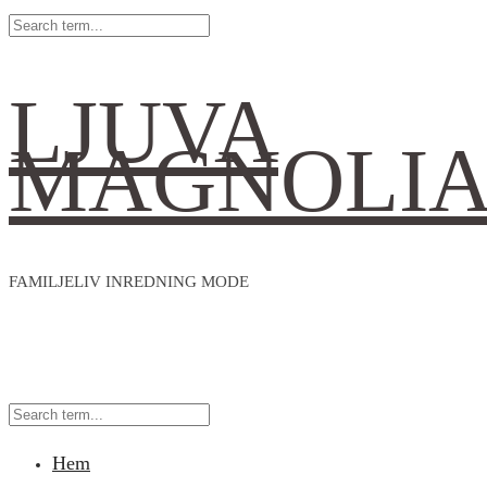
LJUVA
MAGNOLI
FAMILJELIV INREDNING MODE
Hem