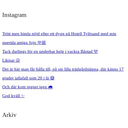
Instagram
Trött men himla nöjd efter ett dygn på Hotell Tylösand med min
querida amiga Jojo 🫶🏼
Tack darlings för en underbar helg i vackra Båstad 🩵
Likisar 🐚
Det är här man får hålla till, på sin lilla trädgårdstäppa, där känns 17
grader iallafall som 20 i lä 😅
Och där kom regnet igen 🌧️
God kväll ✨
Arkiv