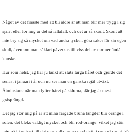
Något av det finaste med att bli äldre är att man blir mer trygg i sig
själv, eller för mig är det så iallafall, och det är så skönt. Skönt att
inte bry sig så mycket om vad andra tycker, göra saker för sin egen
skull, även om man såklart påverkas till viss del av normer ändå
kanske.
Hur som helst, jag har ju tänkt att sluta färga håret och gjorde det
senast i januari i år och nu ser man en ganska rejäl utväxt.
Åtminstone när man lyfter håret på sidorna, där jag är mest
gråsprängd.
Det jag stör mig på är att mina färgade bruna längder blir orange i
solen, det bleks väldigt mycket och blir röd-orange, vilket jag stör
mig på i kontrast till det mer kalla bruna med grått i som växer ut. Så