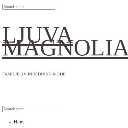
LJUVA
MAGNOLI
FAMILJELIV INREDNING MODE
Hem