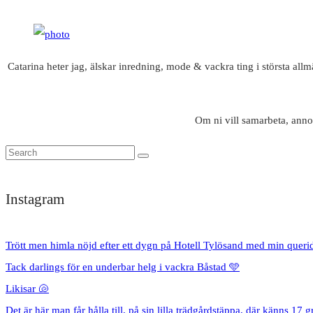
Catarina heter jag, älskar inredning, mode & vackra ting i största all
Om ni vill samarbeta, anno
Instagram
Trött men himla nöjd efter ett dygn på Hotell Tylösand med min queri
Tack darlings för en underbar helg i vackra Båstad 🩵
Likisar 🐚
Det är här man får hålla till, på sin lilla trädgårdstäppa, där känns 17 g