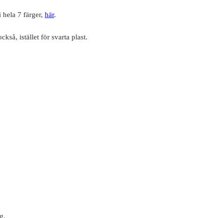
 hela 7 färger,
här
.
så, istället för svarta plast.
g.