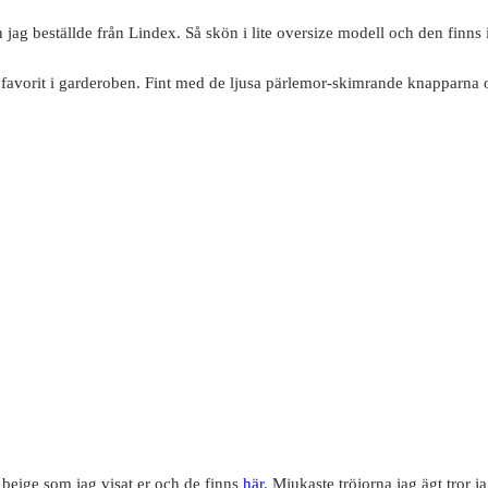
jag beställde från Lindex. Så skön i lite oversize modell och den finns i
 favorit i garderoben. Fint med de ljusa pärlemor-skimrande knapparna ock
s beige som jag visat er och de finns
här
. Mjukaste tröjorna jag ägt tror ja