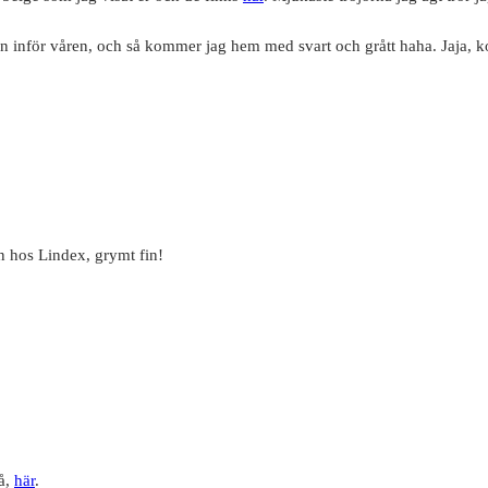
oben inför våren, och så kommer jag hem med svart och grått haha. Jaja,
 hos Lindex, grymt fin!
så,
här
.