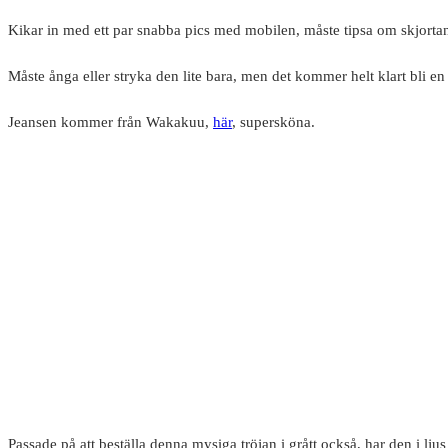
Kikar in med ett par snabba pics med mobilen, måste tipsa om skjortan 
Måste ånga eller stryka den lite bara, men det kommer helt klart bli en
Jeansen kommer från Wakakuu,
här
, supersköna.
Passade på att beställa denna mysiga tröjan i grått också, har den i lju