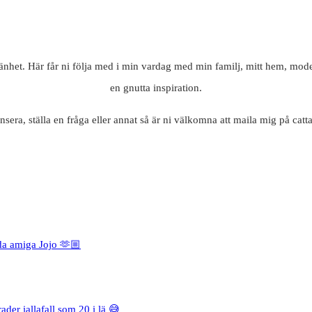
mänhet. Här får ni följa med i min vardag med min familj, mitt hem, mode
en gnutta inspiration.
nsera, ställa en fråga eller annat så är ni välkomna att maila mig på c
da amiga Jojo 🫶🏼
rader iallafall som 20 i lä 😅