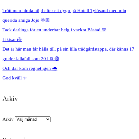
Trött men himla nöjd efter ett dygn på Hotell Tylösand med min
querida amiga Jojo 🫶🏼
Tack darlings för en underbar helg i vackra Båstad 🩵
Likisar 🐚
Det är här man får hålla till, på sin lilla trädgårdstäppa, där känns 17
grader iallafall som 20 i lä 😅
Och där kom regnet igen 🌧️
God kväll ✨
Arkiv
Arkiv