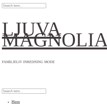
LJUVA
MAGNOLI
FAMILJELIV INREDNING MODE
Hem