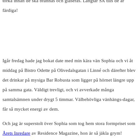
torka innan de ska brännas och glaseras. Längtar SÅ tills de är
färdiga!
Igår fredag hade jag bokat date med min kära vän Sophia och vi åt
middag på Bistro Odette på Olivedalsgatan i Linné och därefter blev
det drinkar på mysiga Bar Robusta som ligger på hörnet längre upp
på samma gata. Väldigt trevligt, och vi avverkade många
samtalsämnen under drygt 5 timmar. Välbehövliga vänhängs-dagar,
får så mycket energi av dem.
Och jag är superstolt över Sophia som tog hem stora formpriset som
Årets Inredare
av Residence Magazine, hon är så jäkla grym!