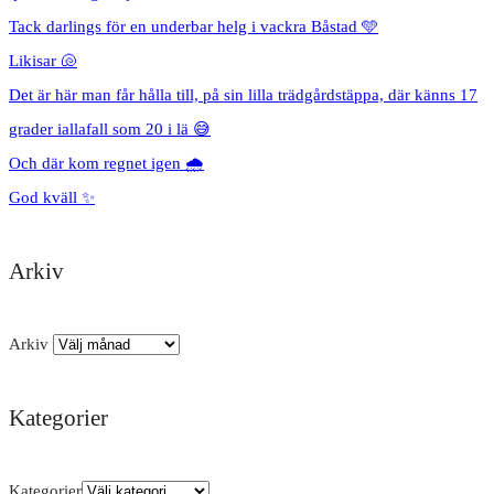
Tack darlings för en underbar helg i vackra Båstad 🩵
Likisar 🐚
Det är här man får hålla till, på sin lilla trädgårdstäppa, där känns 17
grader iallafall som 20 i lä 😅
Och där kom regnet igen 🌧️
God kväll ✨
Arkiv
Arkiv
Kategorier
Kategorier