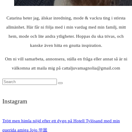
Catarina heter jag, älskar inredning, mode & vackra ting i största
allmänhet. Här får ni följa med i min vardag med min familj, mitt
hem, mode och lite andra ytligheter. Hoppas du ska trivas, och
kanske även hitta en gnutta inspiration.
Om ni vill samarbeta, annonsera, ställa en fråga eller annat så är ni
välkomna att maila mig på cattaljuvamagnolia@gmail.com
Instagram
Trött men himla nöjd efter ett dygn på Hotell Tylösand med min
querida amiga Jojo 🫶🏼