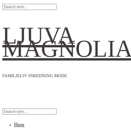
LJUVA
MAGNOLI
FAMILJELIV INREDNING MODE
Hem