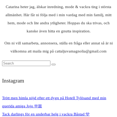
Catarina heter jag, älskar inredning, mode & vackra ting i största
allmänhet. Här får ni följa med i min vardag med min familj, mitt
hem, mode och lite andra ytligheter. Hoppas du ska trivas, och
kanske även hitta en gnutta inspiration.
Om ni vill samarbeta, annonsera, ställa en fråga eller annat så är ni
välkomna att maila mig på cattaljuvamagnolia@gmail.com
Instagram
Trött men himla nöjd efter ett dygn på Hotell Tylösand med min
querida amiga Jojo 🫶🏼
Tack darlings för en underbar helg i vackra Båstad 🩵