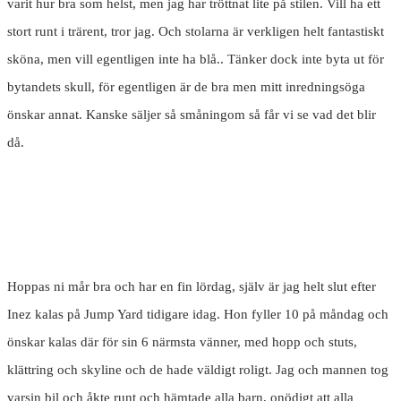
varit hur bra som helst, men jag har tröttnat lite på stilen. Vill ha ett
stort runt i trärent, tror jag. Och stolarna är verkligen helt fantastiskt
sköna, men vill egentligen inte ha blå.. Tänker dock inte byta ut för
bytandets skull, för egentligen är de bra men mitt inredningsöga
önskar annat. Kanske säljer så småningom så får vi se vad det blir
då.
Hoppas ni mår bra och har en fin lördag, själv är jag helt slut efter
Inez kalas på Jump Yard tidigare idag. Hon fyller 10 på måndag och
önskar kalas där för sin 6 närmsta vänner, med hopp och stuts,
klättring och skyline och de hade väldigt roligt. Jag och mannen tog
varsin bil och åkte runt och hämtade alla barn, onödigt att alla