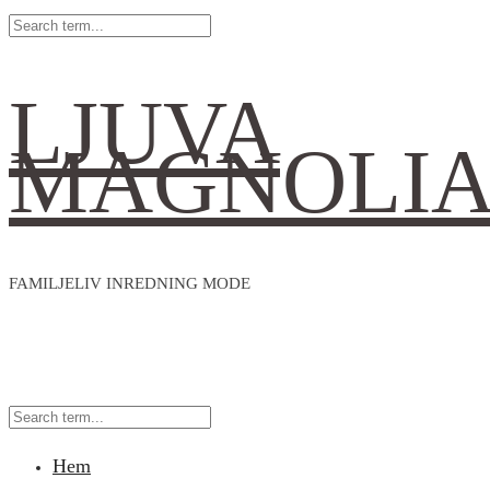
LJUVA
MAGNOLI
FAMILJELIV INREDNING MODE
Hem