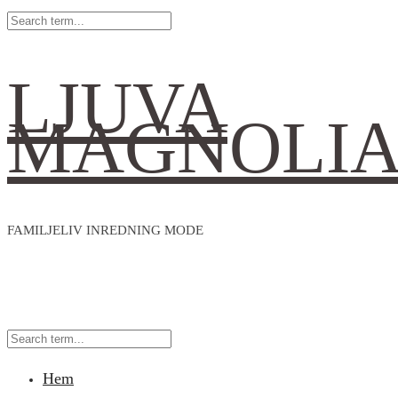
LJUVA
MAGNOLI
FAMILJELIV INREDNING MODE
Hem