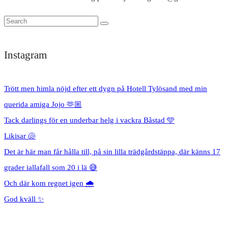
Instagram
Trött men himla nöjd efter ett dygn på Hotell Tylösand med min
querida amiga Jojo 🫶🏼
Tack darlings för en underbar helg i vackra Båstad 🩵
Likisar 🐚
Det är här man får hålla till, på sin lilla trädgårdstäppa, där känns 17
grader iallafall som 20 i lä 😅
Och där kom regnet igen 🌧️
God kväll ✨