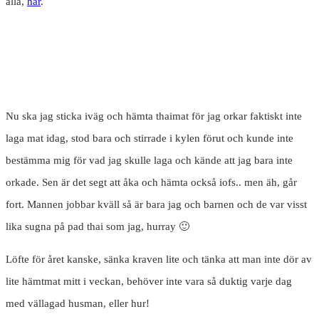
alla,
här
.
Nu ska jag sticka iväg och hämta thaimat för jag orkar faktiskt inte
laga mat idag, stod bara och stirrade i kylen förut och kunde inte
bestämma mig för vad jag skulle laga och kände att jag bara inte
orkade. Sen är det segt att åka och hämta också iofs.. men äh, går
fort. Mannen jobbar kväll så är bara jag och barnen och de var visst
lika sugna på pad thai som jag, hurray 🙂
Löfte för året kanske, sänka kraven lite och tänka att man inte dör av
lite hämtmat mitt i veckan, behöver inte vara så duktig varje dag
med vällagad husman, eller hur!