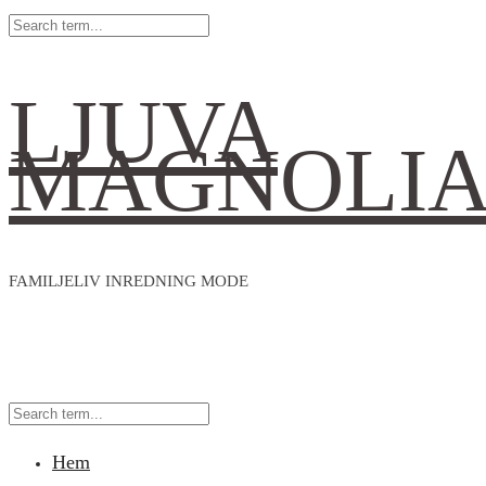
LJUVA
MAGNOLI
FAMILJELIV INREDNING MODE
Hem