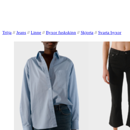
Tröja
//
Jeans
//
Linne
//
Byxor fuskskinn
//
Skjorta
//
Svarta byxor