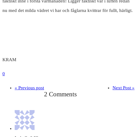
faktiskt inne i första vårmånaden! Ligger faktiskt vår i luften redan
nu med det milda vädret vi har och fåglarna kvittrar för fullt, härligt.
KRAM
0
« Previous post
Next Post »
2 Comments