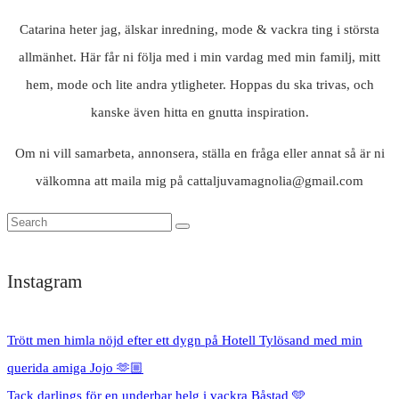
Catarina heter jag, älskar inredning, mode & vackra ting i största
allmänhet. Här får ni följa med i min vardag med min familj, mitt
hem, mode och lite andra ytligheter. Hoppas du ska trivas, och
kanske även hitta en gnutta inspiration.
Om ni vill samarbeta, annonsera, ställa en fråga eller annat så är ni
välkomna att maila mig på cattaljuvamagnolia@gmail.com
Instagram
Trött men himla nöjd efter ett dygn på Hotell Tylösand med min
querida amiga Jojo 🫶🏼
Tack darlings för en underbar helg i vackra Båstad 🩵