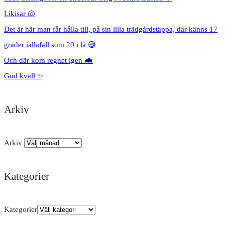
Likisar 🐚
Det är här man får hålla till, på sin lilla trädgårdstäppa, där känns 17
grader iallafall som 20 i lä 😅
Och där kom regnet igen 🌧️
God kväll ✨
Arkiv
Arkiv
Kategorier
Kategorier