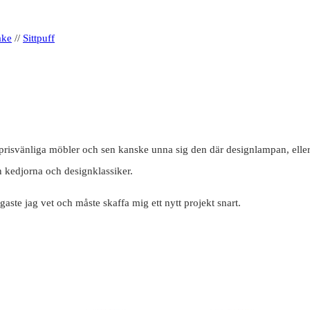
ake
//
Sittpuff
d prisvänliga möbler och sen kanske unna sig den där designlampan, elle
n kedjorna och designklassiker.
aste jag vet och måste skaffa mig ett nytt projekt snart.