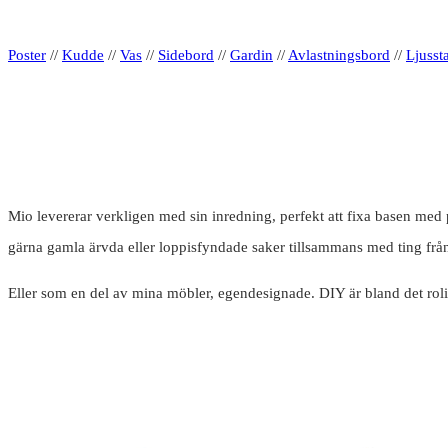
Poster
//
Kudde
//
Vas
//
Sidebord
//
Gardin
//
Avlastningsbord
//
Ljusst
Mio levererar verkligen med sin inredning, perfekt att fixa basen me
gärna gamla ärvda eller loppisfyndade saker tillsammans med ting frå
Eller som en del av mina möbler, egendesignade. DIY är bland det rolig