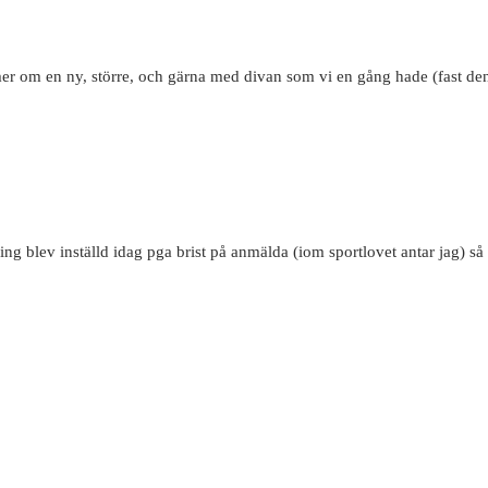
mer om en ny, större, och gärna med divan som vi en gång hade (fast de
 blev inställd idag pga brist på anmälda (iom sportlovet antar jag) så 