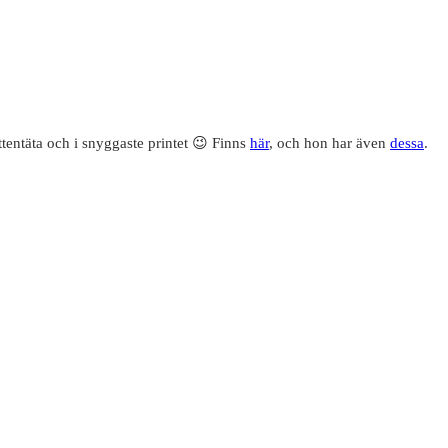
ttentäta och i snyggaste printet 😉 Finns
här
, och hon har även
dessa
.