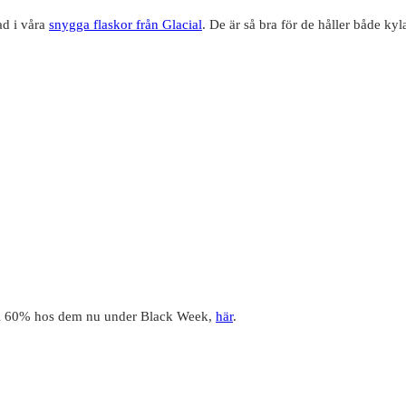
ad i våra
snygga flaskor från Glacial
. De är så bra för de håller både ky
 till 60% hos dem nu under Black Week,
här
.