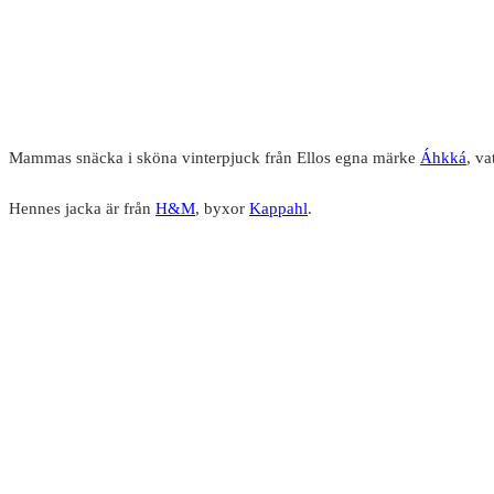
Mammas snäcka i sköna vinterpjuck från Ellos egna märke
Áhkká
, va
Hennes jacka är från
H&M
, byxor
Kappahl
.