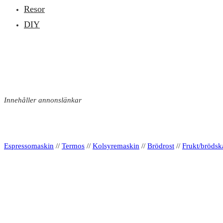
Resor
DIY
Innehåller annonslänkar
Espressomaskin
//
Termos
//
Kolsyremaskin
//
Brödrost
//
Frukt/brödsk