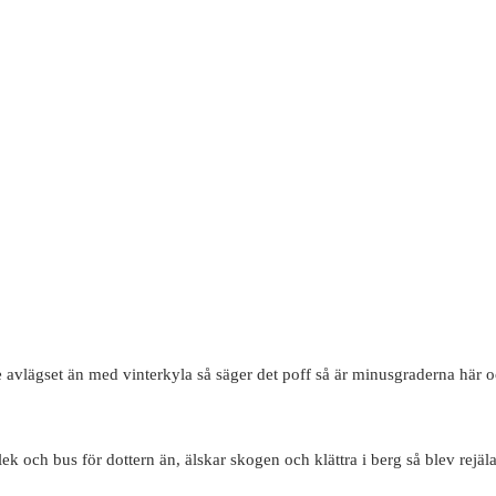
te avlägset än med vinterkyla så säger det poff så är minusgraderna här 
lek och bus för dottern än, älskar skogen och klättra i berg så blev rejäl