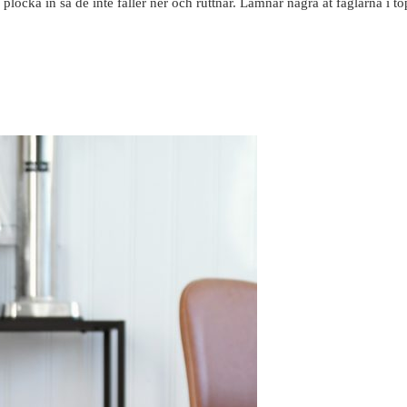
 plocka in så de inte faller ner och ruttnar. Lämnar några åt fåglarna i 