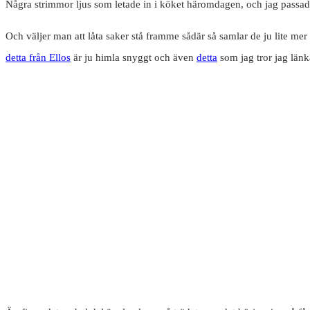
Några strimmor ljus som letade in i köket häromdagen, och jag passade p
Och väljer man att låta saker stå framme sådär så samlar de ju lite mer
detta från Ellos
är ju himla snyggt och även
detta
som jag tror jag länkat