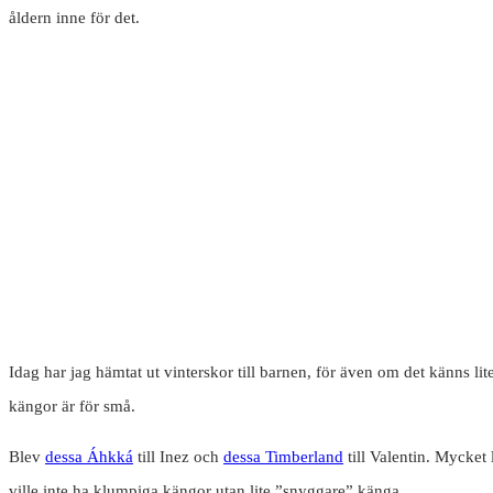
åldern inne för det.
Idag har jag hämtat ut vinterskor till barnen, för även om det känns li
kängor är för små.
Blev
dessa Áhkká
till Inez och
dessa Timberland
till Valentin. Mycket 
ville inte ha klumpiga kängor utan lite ”snyggare” känga.