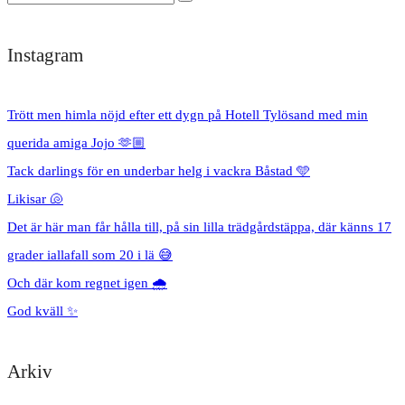
Instagram
Trött men himla nöjd efter ett dygn på Hotell Tylösand med min
querida amiga Jojo 🫶🏼
Tack darlings för en underbar helg i vackra Båstad 🩵
Likisar 🐚
Det är här man får hålla till, på sin lilla trädgårdstäppa, där känns 17
grader iallafall som 20 i lä 😅
Och där kom regnet igen 🌧️
God kväll ✨
Arkiv