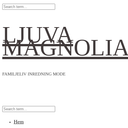
LJUVA
MAGNOLI
FAMILJELIV INREDNING MODE
Hem