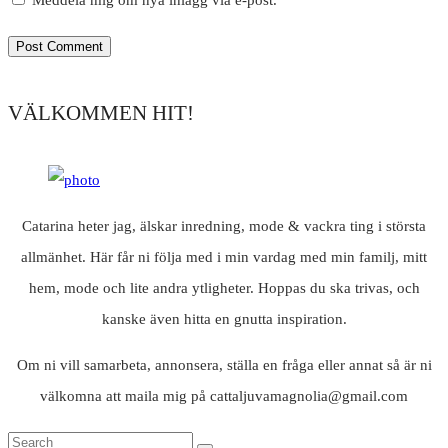
Meddela mig om nya inlägg via e-post.
VÄLKOMMEN HIT!
Catarina heter jag, älskar inredning, mode & vackra ting i största
allmänhet. Här får ni följa med i min vardag med min familj, mitt
hem, mode och lite andra ytligheter. Hoppas du ska trivas, och
kanske även hitta en gnutta inspiration.
Om ni vill samarbeta, annonsera, ställa en fråga eller annat så är ni
välkomna att maila mig på cattaljuvamagnolia@gmail.com