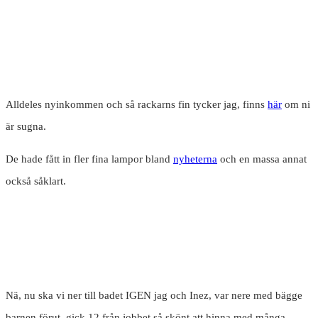
Alldeles nyinkommen och så rackarns fin tycker jag, finns
här
om ni
är sugna.
De hade fått in fler fina lampor bland
nyheterna
och en massa annat
också såklart.
Nä, nu ska vi ner till badet IGEN jag och Inez, var nere med bägge
barnen förut, gick 12 från jobbet så skönt att hinna med många