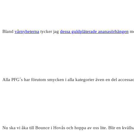
Bland
vårnyheterna
tycker jag
dessa guldpläterade ananasörhängen
me
Alla PFG´s har förutom smycken i alla kategorier även en del accessa
Nu ska vi åka till Bounce i Hovås och hoppa av oss lite. Blir en kvällsak