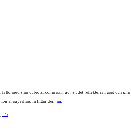
r fylld med små cubic zirconia som gör att det reflekterar ljuset och gnist
tion är superfina, ni hittar den
här
.
g,
här
.