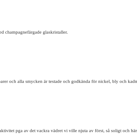
d champagnefärgade glaskristaller.
oarer och alla smycken är testade och godkända för nickel, bly och ka
tivitet pga av det vackra vädret vi ville njuta av först, så soligt och här