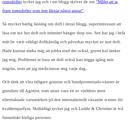
rumsdofter
tycker jag och i sin blogg skriver de om
”Målet att ta
fram rumsdofter som inte liknar något annat”
.
Så mycket härlig läsning om doft i deras blogg, superintressant att
läsa om tex hur doft och intimitet hänger ihop osv. Sen har jag i hela
mitt liv varit väldigt doftkänslig och påverkas mycket av just doft.
Hade kunnat tänka mig att jobba med det också, grymt kul tänker
jag mig. Problemet är bara att doft också kan trigga igång min
migrän, trots att jag medicinerar mig varje dag.
Och tänk att våra tidigare grannar och hundpromenads-vänner är
grundare till Agonist, som anser vara ett av världens mest
eftertraktade varumärken på den internationellt växande scenen för
kvalitetsparfym. Skithäftigt tycket jag och Ludde & Christine är två
fantastiskt härliga personer.