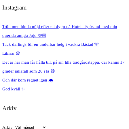
Instagram
Trött men himla nöjd efter ett dygn på Hotell Tylösand med min
querida amiga Jojo 🫶🏼
Tack darlings för en underbar helg i vackra Båstad 🩵
Likisar 🐚
Det är här man får hålla till, på sin lilla trädgårdstäppa, där känns 17
grader iallafall som 20 i lä 😅
Och där kom regnet igen 🌧️
God kväll ✨
Arkiv
Arkiv