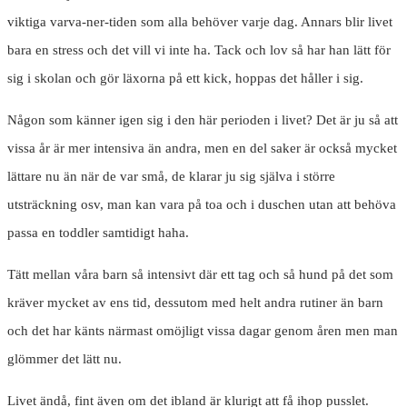
viktiga varva-ner-tiden som alla behöver varje dag. Annars blir livet
bara en stress och det vill vi inte ha. Tack och lov så har han lätt för
sig i skolan och gör läxorna på ett kick, hoppas det håller i sig.
Någon som känner igen sig i den här perioden i livet? Det är ju så att
vissa år är mer intensiva än andra, men en del saker är också mycket
lättare nu än när de var små, de klarar ju sig själva i större
utsträckning osv, man kan vara på toa och i duschen utan att behöva
passa en toddler samtidigt haha.
Tätt mellan våra barn så intensivt där ett tag och så hund på det som
kräver mycket av ens tid, dessutom med helt andra rutiner än barn
och det har känts närmast omöjligt vissa dagar genom åren men man
glömmer det lätt nu.
Livet ändå, fint även om det ibland är klurigt att få ihop pusslet.