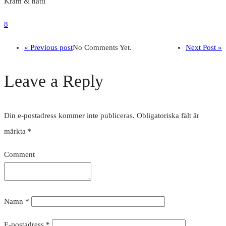
Kram & natti
8
« Previous post
No Comments Yet.
Next Post »
Leave a Reply
Din e-postadress kommer inte publiceras.
Obligatoriska fält är
märkta
*
Comment
Namn
*
E-postadress
*