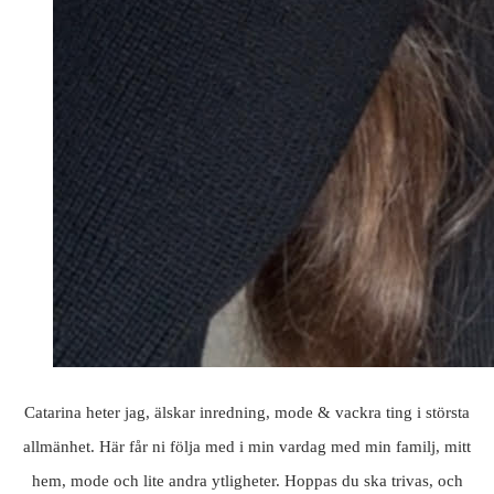
Catarina heter jag, älskar inredning, mode & vackra ting i största
allmänhet. Här får ni följa med i min vardag med min familj, mitt
hem, mode och lite andra ytligheter. Hoppas du ska trivas, och