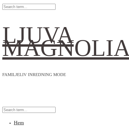
LJUVA
MAGNOLI
FAMILJELIV INREDNING MODE
Hem