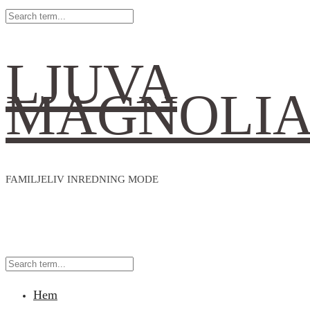
LJUVA
MAGNOLI
FAMILJELIV INREDNING MODE
Hem