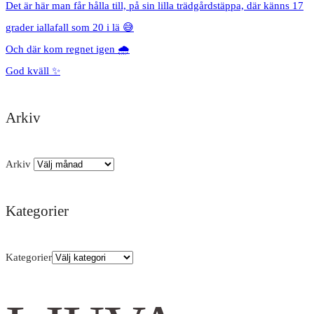
Det är här man får hålla till, på sin lilla trädgårdstäppa, där känns 17
grader iallafall som 20 i lä 😅
Och där kom regnet igen 🌧️
God kväll ✨
Arkiv
Arkiv
Kategorier
Kategorier