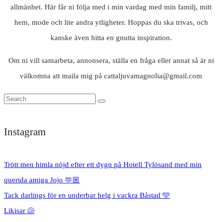
allmänhet. Här får ni följa med i min vardag med min familj, mitt
hem, mode och lite andra ytligheter. Hoppas du ska trivas, och
kanske även hitta en gnutta inspiration.
Om ni vill samarbeta, annonsera, ställa en fråga eller annat så är ni
välkomna att maila mig på cattaljuvamagnolia@gmail.com
Instagram
Trött men himla nöjd efter ett dygn på Hotell Tylösand med min
querida amiga Jojo 🫶🏼
Tack darlings för en underbar helg i vackra Båstad 🩵
Likisar 🐚