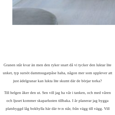
Granen står kvar än men den ryker snart då vi tycker den luktar lite
unket, typ sursöt dammsugarpåse haha, någon mer som upplever att
just ädelgranar kan lukta lite skumt där de börjar torka?
Till helgen åker den ut. Sen vill jag ha vår i tanken, och med våren
och ljuset kommer skaparlusten tillbaka. I år planerar jag bygga
platsbyggd låg bokhylla här där tv:n står, från vägg till vägg. Vill