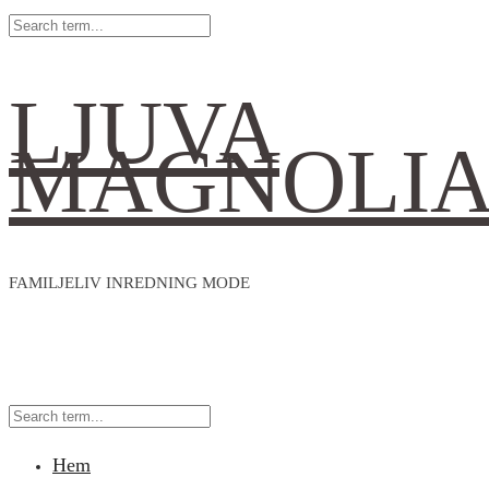
LJUVA
MAGNOLI
FAMILJELIV INREDNING MODE
Hem