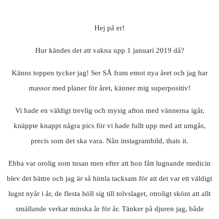
Hej på er!
Hur kändes det att vakna upp 1 januari 2019 då?
Känns toppen tycker jag! Ser SÅ fram emot nya året och jag har
massor med planer för året, känner mig superpositiv!
Vi hade en väldigt trevlig och mysig afton med vännerna igår,
knäppte knappt några pics för vi hade fullt upp med att umgås,
precis som det ska vara. Nån instagrambild, thats it.
Ebba var orolig som tusan men efter att hon fått lugnande medicin
blev det bättre och jag är så himla tacksam för att det var ett väldigt
lugnt nyår i år, de flesta höll sig till tolvslaget, otroligt skönt att allt
smällande verkar minska år för år. Tänker på djuren jag, både