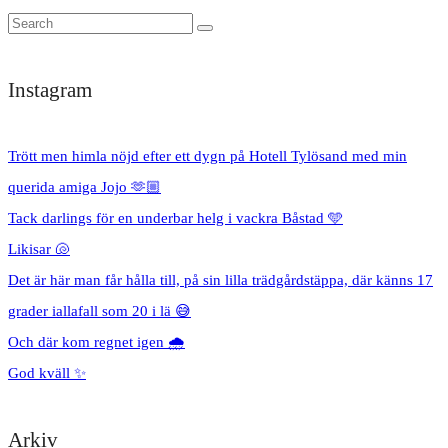
Instagram
Trött men himla nöjd efter ett dygn på Hotell Tylösand med min
querida amiga Jojo 🫶🏼
Tack darlings för en underbar helg i vackra Båstad 🩵
Likisar 🐚
Det är här man får hålla till, på sin lilla trädgårdstäppa, där känns 17
grader iallafall som 20 i lä 😅
Och där kom regnet igen 🌧️
God kväll ✨
Arkiv