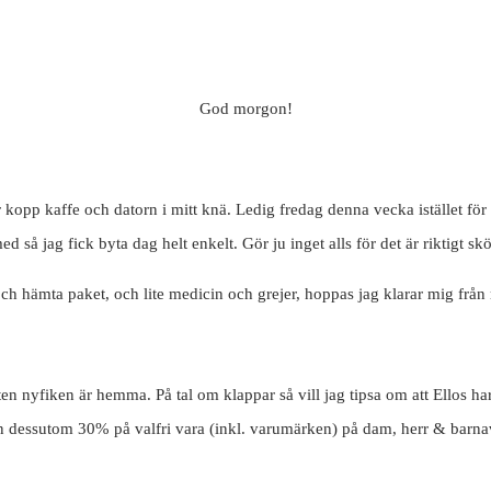
God morgon!
kopp kaffe och datorn i mitt knä. Ledig fredag denna vecka istället för i
ed så jag fick byta dag helt enkelt. Gör ju inget alls för det är riktigt s
 och hämta paket, och lite medicin och grejer, hoppas jag klarar mig från
iten nyfiken är hemma. På tal om klappar så vill jag tipsa om att Ellos 
n dessutom 30% på valfri vara (inkl. varumärken) på dam, herr & barna