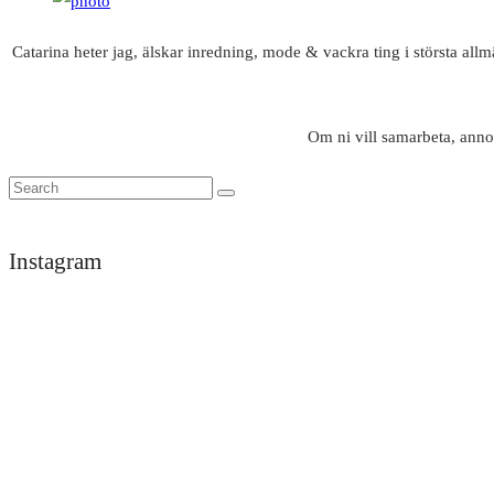
Catarina heter jag, älskar inredning, mode & vackra ting i största all
Om ni vill samarbeta, anno
Instagram
Trött
men
himla
nöjd
efter