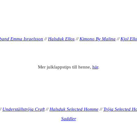
band Emma Israelsson
//
Halsduk Ellos
//
Kimono By Malina
//
Kjol Ell
Mer julklappstips till henne,
här
.
/
Underställströja Craft
//
Halsduk Selected Homme
//
Tröja Selected 
Saddler