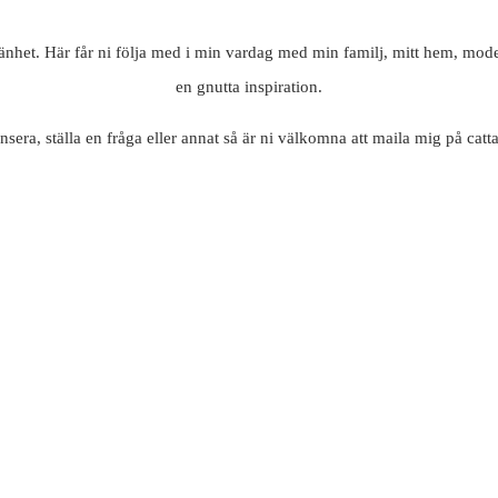
mänhet. Här får ni följa med i min vardag med min familj, mitt hem, mode
en gnutta inspiration.
nsera, ställa en fråga eller annat så är ni välkomna att maila mig på c
Tack
darlings
för
en
underbar