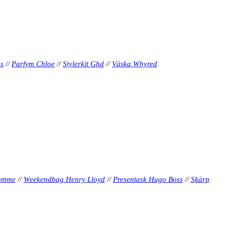
os
//
Parfym Chloe
//
Stylerkit Ghd
//
Väska Whyred
Homme
//
Weekendbag Henry Lloyd
//
Presentask Hugo Boss
//
Skärp