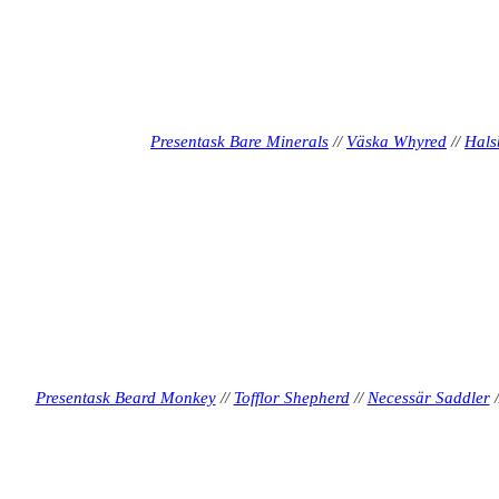
Presentask Bare Minerals
//
Väska Whyred
//
Hals
Presentask Beard Monkey
//
Tofflor Shepherd
//
Necessär Saddler
/