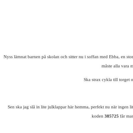
Nyss lämnat barnen på skolan och sitter nu i soffan med Ebba, en stor 
måste alla vara m
Ska strax cykla till torget
Sen ska jag slå in lite julklappar här hemma, perfekt nu när ingen l
koden
385725
får ma