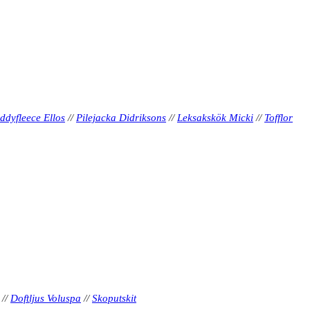
eddyfleece Ellos
//
Pilejacka Didriksons
//
Leksakskök Micki
//
Tofflor
//
Doftljus Voluspa
//
Skoputskit