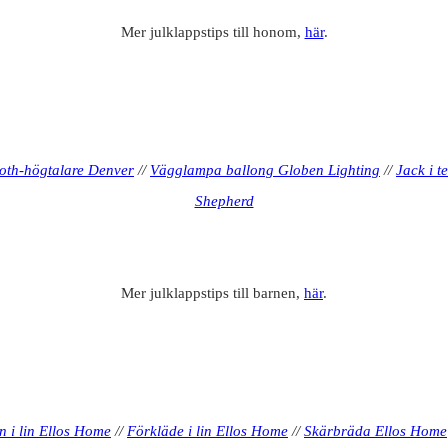
Mer julklappstips till honom,
här
.
toth-högtalare Denver
//
Vägglampa ballong Globen Lighting
//
Jack i t
Shepherd
Mer julklappstips till barnen,
här
.
n i lin Ellos Home
//
Förkläde i lin Ellos Home
//
Skärbräda Ellos Home