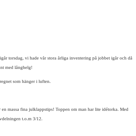
går torsdag, vi hade vår stora årliga inventering på jobbet igår och då
könt med långhelg!
 regnet som hänger i luften.
har en massa fina julklappstips! Toppen om man har lite idétorka. Med
vdelningen t.o.m 3/12.