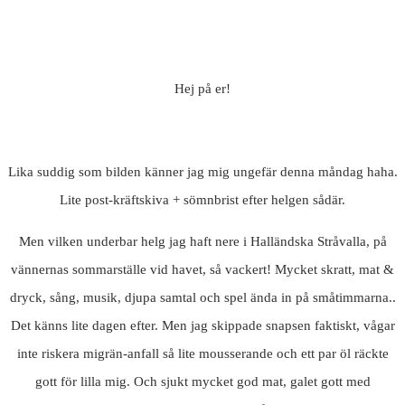
Hej på er!
Lika suddig som bilden känner jag mig ungefär denna måndag haha.
Lite post-kräftskiva + sömnbrist efter helgen sådär.
Men vilken underbar helg jag haft nere i Halländska Stråvalla, på
vännernas sommarställe vid havet, så vackert! Mycket skratt, mat &
dryck, sång, musik, djupa samtal och spel ända in på småtimmarna..
Det känns lite dagen efter. Men jag skippade snapsen faktiskt, vågar
inte riskera migrän-anfall så lite mousserande och ett par öl räckte
gott för lilla mig. Och sjukt mycket god mat, galet gott med