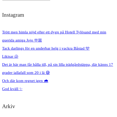
Instagram
Trött men himla nöjd efter ett dygn på Hotell Tylösand med min
querida amiga Jojo 🫶🏼
Tack darlings för en underbar helg i vackra Båstad 🩵
Likisar 🐚
Det är här man får hålla till, på sin lilla trädgårdstäppa, där känns 17
grader iallafall som 20 i lä 😅
Och där kom regnet igen 🌧️
God kväll ✨
Arkiv