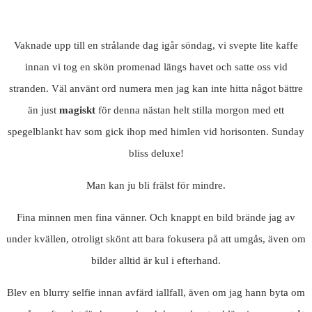
Vaknade upp till en strålande dag igår söndag, vi svepte lite kaffe
innan vi tog en skön promenad längs havet och satte oss vid
stranden. Väl använt ord numera men jag kan inte hitta något bättre
än just
magiskt
för denna nästan helt stilla morgon med ett
spegelblankt hav som gick ihop med himlen vid horisonten. Sunday
bliss deluxe!
Man kan ju bli frälst för mindre.
Fina minnen men fina vänner. Och knappt en bild brände jag av
under kvällen, otroligt skönt att bara fokusera på att umgås, även om
bilder alltid är kul i efterhand.
Blev en blurry selfie innan avfärd iallfall, även om jag hann byta om