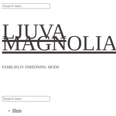
LJUVA
MAGNOLI
FAMILJELIV INREDNING MODE
Hem