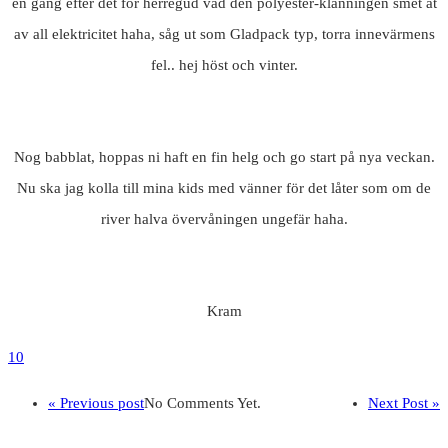
en gång efter det för herregud vad den polyester-klänningen smet åt
av all elektricitet haha, såg ut som Gladpack typ, torra innevärmens
fel.. hej höst och vinter.
Nog babblat, hoppas ni haft en fin helg och go start på nya veckan.
Nu ska jag kolla till mina kids med vänner för det låter som om de
river halva övervåningen ungefär haha.
Kram
10
« Previous post
No Comments Yet.
Next Post »