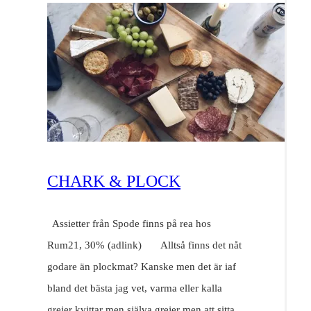
CHARK & PLOCK
Assietter från Spode finns på rea hos
Rum21, 30% (adlink) Alltså finns det nåt
godare än plockmat? Kanske men det är iaf
bland det bästa jag vet, varma eller kalla
grejer kvittar men själva grejer men att sitta