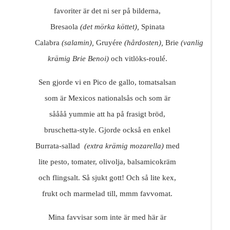
favoriter är det ni ser på bilderna,
Bresaola
(det mörka köttet),
Spinata
Calabra
(salamin),
Gruyére
(hårdosten),
Brie
(vanlig
krämig Brie Benoi)
och vitlöks-roulé.
Sen gjorde vi en Pico de gallo, tomatsalsan
som är Mexicos nationalsås och som är
såååå yummie att ha på frasigt bröd,
bruschetta-style. Gjorde också en enkel
Burrata-sallad
(extra krämig mozarella)
med
lite pesto, tomater, olivolja, balsamicokräm
och flingsalt. Så sjukt gott! Och så lite kex,
frukt och marmelad till, mmm favvomat.
Mina favvisar som inte är med här är