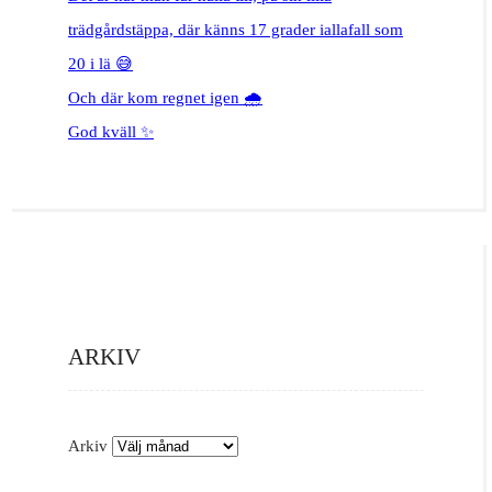
trädgårdstäppa, där känns 17 grader iallafall som
20 i lä 😅
Och där kom regnet igen 🌧️
God kväll ✨
ARKIV
Arkiv