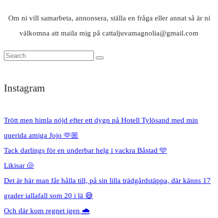
Om ni vill samarbeta, annonsera, ställa en fråga eller annat så är ni
välkomna att maila mig på cattaljuvamagnolia@gmail.com
Instagram
Trött men himla nöjd efter ett dygn på Hotell Tylösand med min
querida amiga Jojo 🫶🏼
Tack darlings för en underbar helg i vackra Båstad 🩵
Likisar 🐚
Det är här man får hålla till, på sin lilla trädgårdstäppa, där känns 17
grader iallafall som 20 i lä 😅
Och där kom regnet igen 🌧️