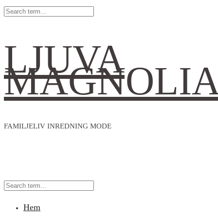
LJUVA
MAGNOLI
FAMILJELIV INREDNING MODE
Hem