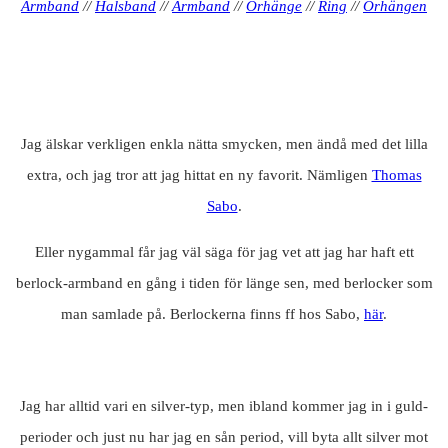
Armband
//
Halsband
//
Armband
//
Örhänge
//
Ring
//
Örhängen
Jag älskar verkligen enkla nätta smycken, men ändå med det lilla
extra, och jag tror att jag hittat en ny favorit. Nämligen
Thomas
Sabo
.
Eller nygammal får jag väl säga för jag vet att jag har haft ett
berlock-armband en gång i tiden för länge sen, med berlocker som
man samlade på. Berlockerna finns ff hos Sabo,
här
.
Jag har alltid vari en silver-typ, men ibland kommer jag in i guld-
perioder och just nu har jag en sån period, vill byta allt silver mot