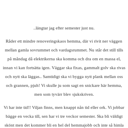
..längtar jag efter semester just nu.
Råder ett mindre renoveringskaos hemma, där vi rivit ner väggen
mellan gamla sovrummet och vardagsrummet. Nu står det still tills
på måndag då elektrikerna ska komma och dra om en massa el,
innan vi kan fortsätta igen. Väggar ska fixas, gammalt golv ska rivas
och nytt ska läggas.. Samtidigt ska vi bygga nytt plank mellan oss
och grannen, pjuh! Vi skulle ju som sagt en snickare här hemma,
men som tyvärr blev sjukskriven.
Vi har inte tid!! Viljan finns, men knappt nån tid eller ork. Vi jobbar
bägge en vecka till, sen har vi tre veckor semester. Ska bli väldigt
skönt men det kommer bli en hel del hemmajobb och inte så himla