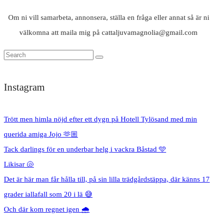
Om ni vill samarbeta, annonsera, ställa en fråga eller annat så är ni
välkomna att maila mig på cattaljuvamagnolia@gmail.com
Instagram
Trött men himla nöjd efter ett dygn på Hotell Tylösand med min
querida amiga Jojo 🫶🏼
Tack darlings för en underbar helg i vackra Båstad 🩵
Likisar 🐚
Det är här man får hålla till, på sin lilla trädgårdstäppa, där känns 17
grader iallafall som 20 i lä 😅
Och där kom regnet igen 🌧️