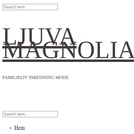
LJUVA
MAGNOLI
FAMILJELIV INREDNING MODE
Hem