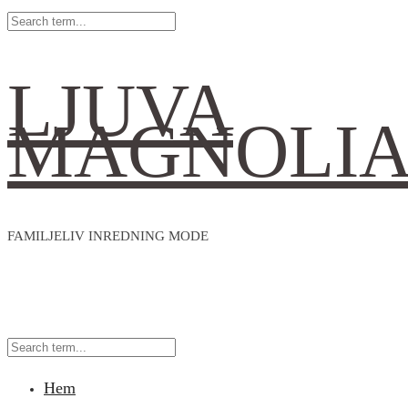
LJUVA
MAGNOLI
FAMILJELIV INREDNING MODE
Hem