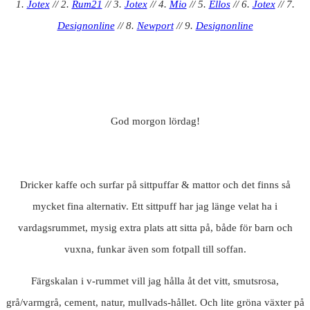
1.
Jotex
// 2.
Rum21
// 3.
Jotex
// 4.
Mio
// 5.
Ellos
// 6.
Jotex
// 7.
Designonline
// 8.
Newport
// 9.
Designonline
God morgon lördag!
Dricker kaffe och surfar på sittpuffar & mattor och det finns så
mycket fina alternativ. Ett sittpuff har jag länge velat ha i
vardagsrummet, mysig extra plats att sitta på, både för barn och
vuxna, funkar även som fotpall till soffan.
Färgskalan i v-rummet vill jag hålla åt det vitt, smutsrosa,
grå/varmgrå, cement, natur, mullvads-hållet. Och lite gröna växter på