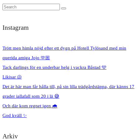
Instagram
Trött men himla nöjd efter ett dygn på Hotell Tylösand med min
querida amiga Jojo 🫶🏼
Tack darlings för en underbar helg i vackra Båstad 🩵
Likisar 🐚
Det är här man får hålla till, på sin lilla trädgårdstäppa, där känns 17
grader iallafall som 20 i lä 😅
Och där kom regnet igen 🌧️
God kväll ✨
Arkiv