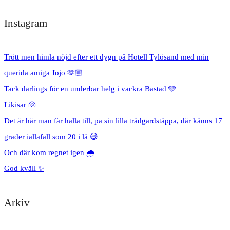
Instagram
Trött men himla nöjd efter ett dygn på Hotell Tylösand med min
querida amiga Jojo 🫶🏼
Tack darlings för en underbar helg i vackra Båstad 🩵
Likisar 🐚
Det är här man får hålla till, på sin lilla trädgårdstäppa, där känns 17
grader iallafall som 20 i lä 😅
Och där kom regnet igen 🌧️
God kväll ✨
Arkiv