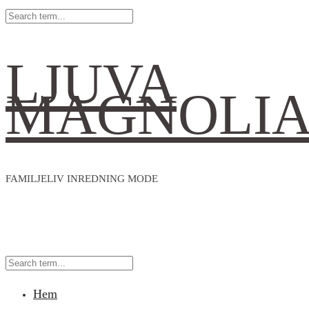
LJUVA
MAGNOLI
FAMILJELIV INREDNING MODE
Hem