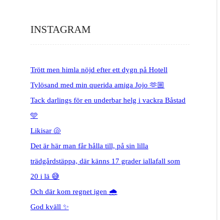
INSTAGRAM
Trött men himla nöjd efter ett dygn på Hotell
Tylösand med min querida amiga Jojo 🫶🏼
Tack darlings för en underbar helg i vackra Båstad
🩵
Likisar 🐚
Det är här man får hålla till, på sin lilla
trädgårdstäppa, där känns 17 grader iallafall som
20 i lä 😅
Och där kom regnet igen 🌧️
God kväll ✨