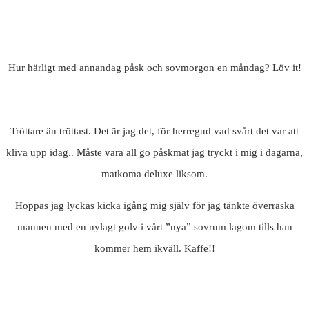
Hur härligt med annandag påsk och sovmorgon en måndag? Löv it!
Tröttare än tröttast. Det är jag det, för herregud vad svårt det var att
kliva upp idag.. Måste vara all go påskmat jag tryckt i mig i dagarna,
matkoma deluxe liksom.
Hoppas jag lyckas kicka igång mig själv för jag tänkte överraska
mannen med en nylagt golv i vårt ”nya” sovrum lagom tills han
kommer hem ikväll. Kaffe!!