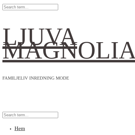
LJUVA
MAGNOLI
FAMILJELIV INREDNING MODE
Hem