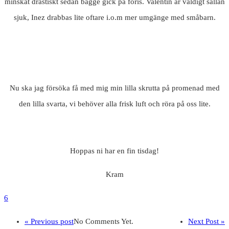
minskat drastiskt sedan bägge gick på föris. Valentin är väldigt sällan
sjuk, Inez drabbas lite oftare i.o.m mer umgänge med småbarn.
Nu ska jag försöka få med mig min lilla skrutta på promenad med
den lilla svarta, vi behöver alla frisk luft och röra på oss lite.
Hoppas ni har en fin tisdag!
Kram
6
« Previous post
No Comments Yet.
Next Post »