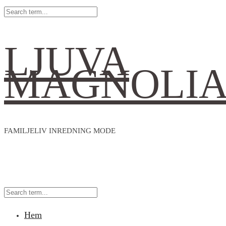
LJUVA
MAGNOLI
FAMILJELIV INREDNING MODE
Hem