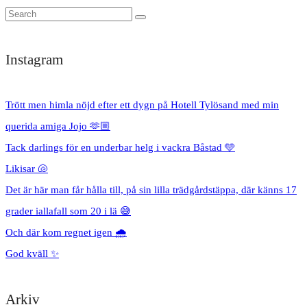
Instagram
Trött men himla nöjd efter ett dygn på Hotell Tylösand med min
querida amiga Jojo 🫶🏼
Tack darlings för en underbar helg i vackra Båstad 🩵
Likisar 🐚
Det är här man får hålla till, på sin lilla trädgårdstäppa, där känns 17
grader iallafall som 20 i lä 😅
Och där kom regnet igen 🌧️
God kväll ✨
Arkiv