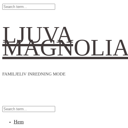
LJUVA
MAGNOLI
FAMILJELIV INREDNING MODE
Hem