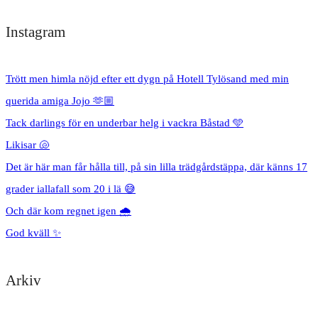
Instagram
Trött men himla nöjd efter ett dygn på Hotell Tylösand med min
querida amiga Jojo 🫶🏼
Tack darlings för en underbar helg i vackra Båstad 🩵
Likisar 🐚
Det är här man får hålla till, på sin lilla trädgårdstäppa, där känns 17
grader iallafall som 20 i lä 😅
Och där kom regnet igen 🌧️
God kväll ✨
Arkiv