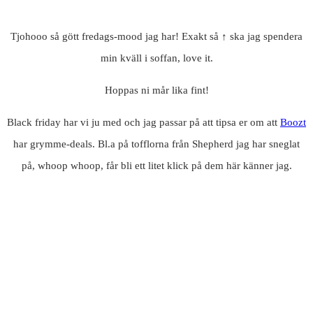
Tjohooo så gött fredags-mood jag har! Exakt så ↑ ska jag spendera
min kväll i soffan, love it.
Hoppas ni mår lika fint!
Black friday har vi ju med och jag passar på att tipsa er om att
Boozt
har grymme-deals. Bl.a på tofflorna från Shepherd jag har sneglat
på, whoop whoop, får bli ett litet klick på dem här känner jag.