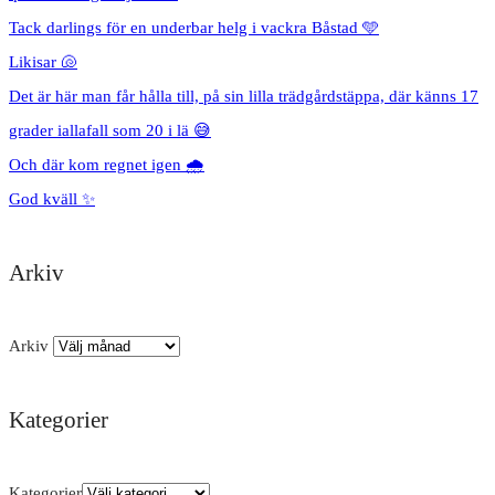
Tack darlings för en underbar helg i vackra Båstad 🩵
Likisar 🐚
Det är här man får hålla till, på sin lilla trädgårdstäppa, där känns 17
grader iallafall som 20 i lä 😅
Och där kom regnet igen 🌧️
God kväll ✨
Arkiv
Arkiv
Kategorier
Kategorier