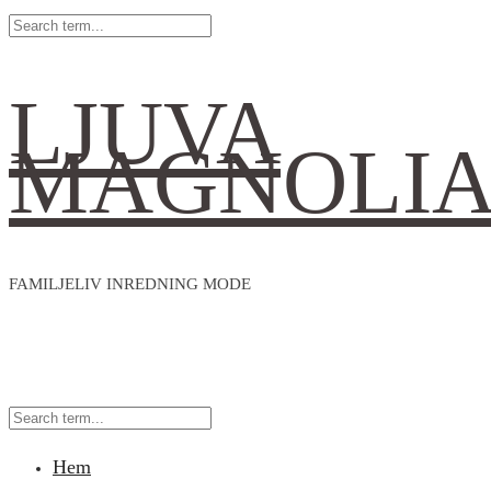
LJUVA
MAGNOLI
FAMILJELIV INREDNING MODE
Hem