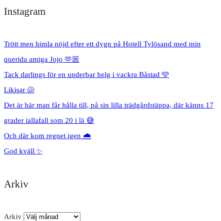
Instagram
Trött men himla nöjd efter ett dygn på Hotell Tylösand med min
querida amiga Jojo 🫶🏼
Tack darlings för en underbar helg i vackra Båstad 🩵
Likisar 🐚
Det är här man får hålla till, på sin lilla trädgårdstäppa, där känns 17
grader iallafall som 20 i lä 😅
Och där kom regnet igen 🌧️
God kväll ✨
Arkiv
Arkiv