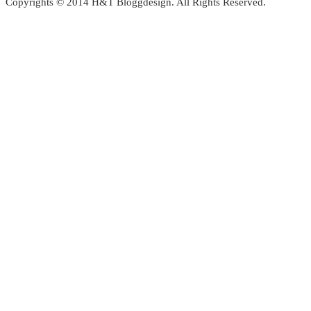
Copyrights © 2014 H&T Bloggdesign. All Rights Reserved.