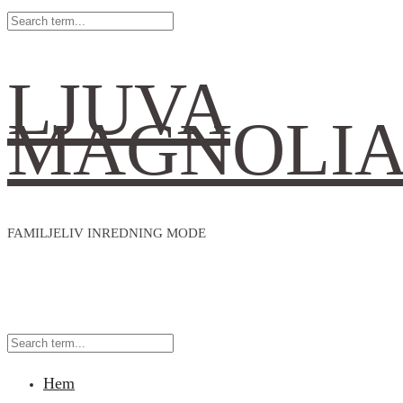
LJUVA
MAGNOLI
FAMILJELIV INREDNING MODE
Hem