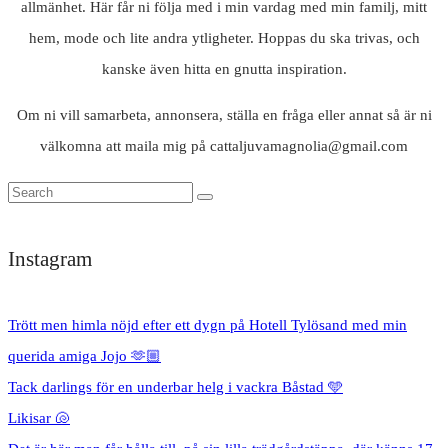
allmänhet. Här får ni följa med i min vardag med min familj, mitt
hem, mode och lite andra ytligheter. Hoppas du ska trivas, och
kanske även hitta en gnutta inspiration.
Om ni vill samarbeta, annonsera, ställa en fråga eller annat så är ni
välkomna att maila mig på cattaljuvamagnolia@gmail.com
Instagram
Trött men himla nöjd efter ett dygn på Hotell Tylösand med min
querida amiga Jojo 🫶🏼
Tack darlings för en underbar helg i vackra Båstad 🩵
Likisar 🐚