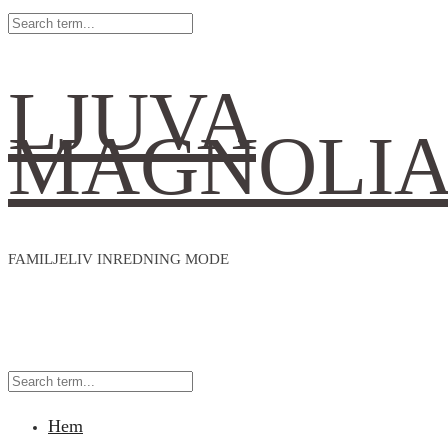
LJUVA
MAGNOLI
FAMILJELIV INREDNING MODE
Hem