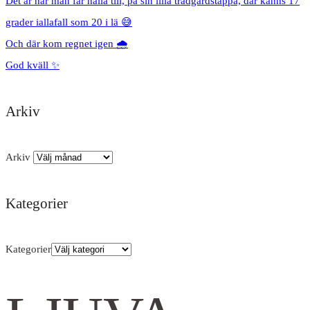
Det är här man får hålla till, på sin lilla trädgårdstäppa, där känns 17
grader iallafall som 20 i lä 😅
Och där kom regnet igen 🌧️
God kväll ✨
Arkiv
Arkiv
Kategorier
Kategorier