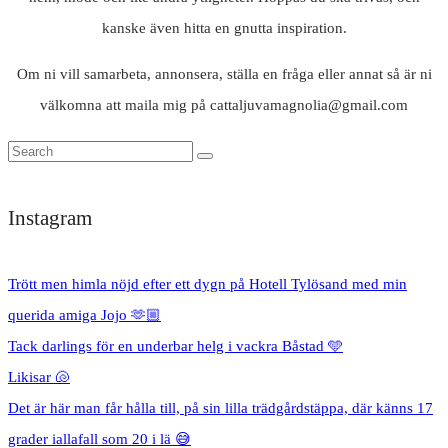
kanske även hitta en gnutta inspiration.
Om ni vill samarbeta, annonsera, ställa en fråga eller annat så är ni
välkomna att maila mig på cattaljuvamagnolia@gmail.com
Instagram
Trött men himla nöjd efter ett dygn på Hotell Tylösand med min
querida amiga Jojo 🫶🏼
Tack darlings för en underbar helg i vackra Båstad 🩵
Likisar 🐚
Det är här man får hålla till, på sin lilla trädgårdstäppa, där känns 17
grader iallafall som 20 i lä 😅