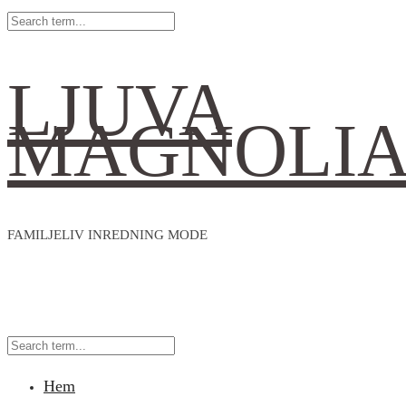
LJUVA
MAGNOLI
FAMILJELIV INREDNING MODE
Hem