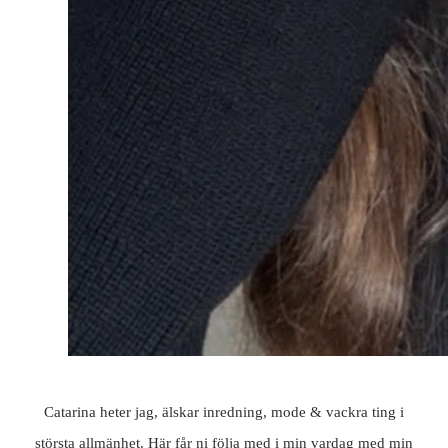
Catarina heter jag, älskar inredning, mode & vackra ting i
största allmänhet. Här får ni följa med i min vardag med min