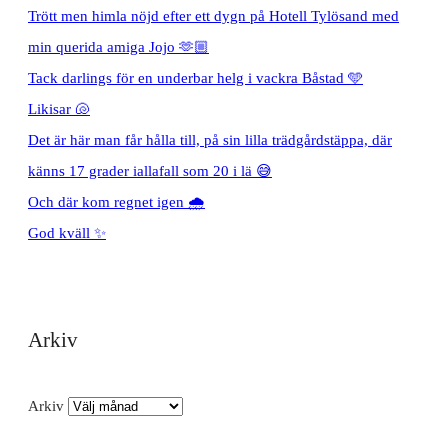
Trött men himla nöjd efter ett dygn på Hotell Tylösand med
min querida amiga Jojo 🫶🏼
Tack darlings för en underbar helg i vackra Båstad 🩵
Likisar 🐚
Det är här man får hålla till, på sin lilla trädgårdstäppa, där
känns 17 grader iallafall som 20 i lä 😅
Och där kom regnet igen 🌧️
God kväll ✨
Arkiv
Arkiv