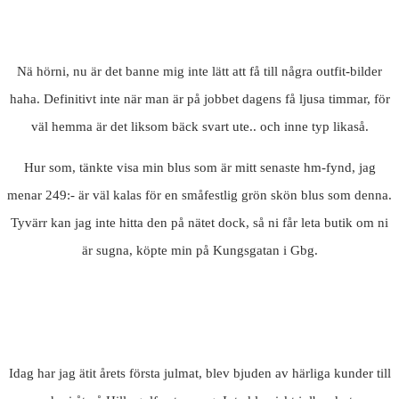
Nä hörni, nu är det banne mig inte lätt att få till några outfit-bilder
haha. Definitivt inte när man är på jobbet dagens få ljusa timmar, för
väl hemma är det liksom bäck svart ute.. och inne typ likaså.
Hur som, tänkte visa min blus som är mitt senaste hm-fynd, jag
menar 249:- är väl kalas för en småfestlig grön skön blus som denna.
Tyvärr kan jag inte hitta den på nätet dock, så ni får leta butik om ni
är sugna, köpte min på Kungsgatan i Gbg.
Idag har jag ätit årets första julmat, blev bjuden av härliga kunder till