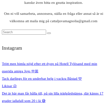
kanske även hitta en gnutta inspiration.
Om ni vill samarbeta, annonsera, ställa en fråga eller annat så är ni
välkomna att maila mig på cattaljuvamagnolia@gmail.com
Instagram
Trött men himla nöjd efter ett dygn på Hotell Tylösand med min
querida amiga Jojo 🫶🏼
Tack darlings för en underbar helg i vackra Båstad 🩵
Likisar 🐚
Det är här man får hålla till, på sin lilla trädgårdstäppa, där känns 17
grader iallafall som 20 i lä 😅