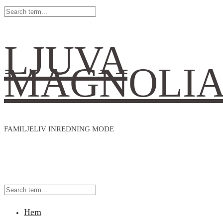
LJUVA
MAGNOLI
FAMILJELIV INREDNING MODE
Hem