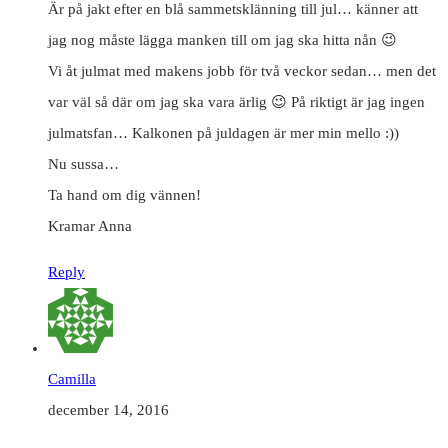
Är på jakt efter en blå sammetsklänning till jul… känner att
jag nog måste lägga manken till om jag ska hitta nån 😉
Vi åt julmat med makens jobb för två veckor sedan… men det
var väl så där om jag ska vara ärlig 😉 På riktigt är jag ingen
julmatsfan… Kalkonen på juldagen är mer min mello :))
Nu sussa…
Ta hand om dig vännen!
Kramar Anna
Reply
Camilla
december 14, 2016