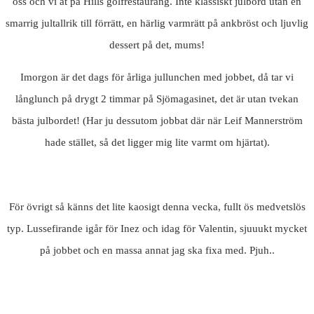
oss och vi åt på Hills golfrestaurang. Inte klassiskt julbord utan en
smarrig jultallrik till förrätt, en härlig varmrätt på ankbröst och ljuvlig
dessert på det, mums!
Imorgon är det dags för årliga jullunchen med jobbet, då tar vi
långlunch på drygt 2 timmar på Sjömagasinet, det är utan tvekan
bästa julbordet! (Har ju dessutom jobbat där när Leif Mannerström
hade stället, så det ligger mig lite varmt om hjärtat).
För övrigt så känns det lite kaosigt denna vecka, fullt ös medvetslös
typ. Lussefirande igår för Inez och idag för Valentin, sjuuukt mycket
på jobbet och en massa annat jag ska fixa med. Pjuh..