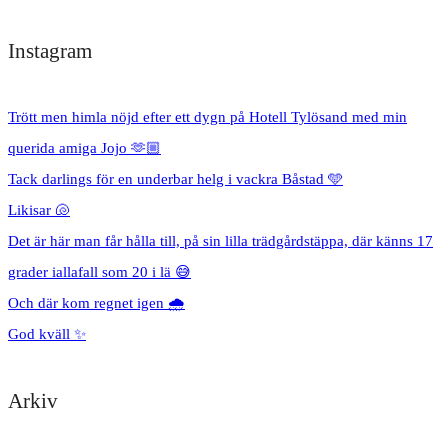
Instagram
Trött men himla nöjd efter ett dygn på Hotell Tylösand med min
querida amiga Jojo 🫶🏼
Tack darlings för en underbar helg i vackra Båstad 🩵
Likisar 🐚
Det är här man får hålla till, på sin lilla trädgårdstäppa, där känns 17
grader iallafall som 20 i lä 😅
Och där kom regnet igen 🌧️
God kväll ✨
Arkiv