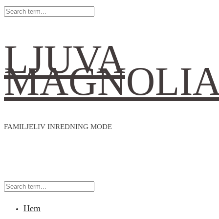
LJUVA
MAGNOLI
FAMILJELIV INREDNING MODE
Hem