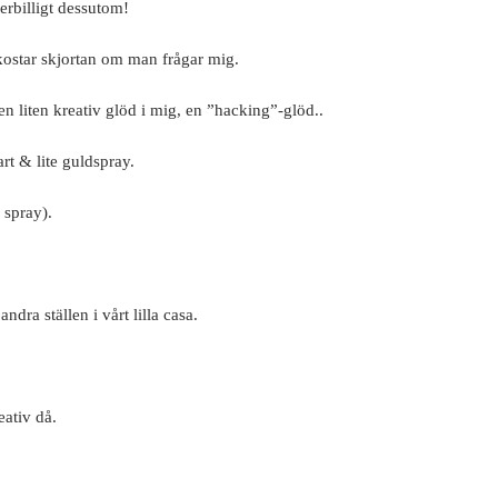
erbilligt dessutom!
kostar skjortan om man frågar mig.
en liten kreativ glöd i mig, en ”hacking”-glöd..
art & lite guldspray.
 spray).
ra ställen i vårt lilla casa.
eativ då.