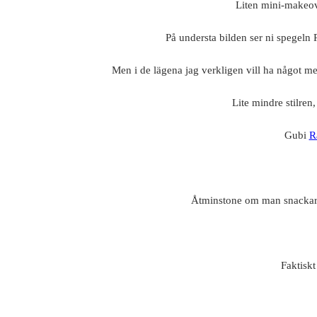
Liten mini-makeove
På understa bilden ser ni spegeln
Men i de lägena jag verkligen vill ha något men
Lite mindre stilren,
Gubi
R
Åtminstone om man snackar ba
Faktiskt