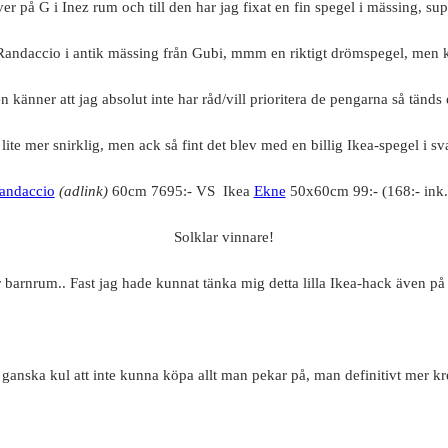
r på G i Inez rum och till den har jag fixat en fin spegel i mässing, sup
 Randaccio i antik mässing från Gubi, mmm en riktigt drömspegel, men 
 känner att jag absolut inte har råd/vill prioritera de pengarna så tänds 
 lite mer snirklig, men ack så fint det blev med en billig Ikea-spegel i sv
andaccio
(adlink)
60cm 7695:- VS Ikea
Ekne
50x60cm 99:- (168:- ink.
Solklar vinnare!
rnrum.. Fast jag hade kunnat tänka mig detta lilla Ikea-hack även på and
 ganska kul att inte kunna köpa allt man pekar på, man definitivt mer kr