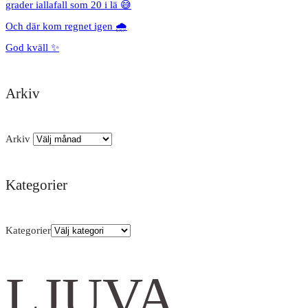
grader iallafall som 20 i lä 😅
Och där kom regnet igen 🌧️
God kväll ✨
Arkiv
Arkiv
Kategorier
Kategorier
LJUVA