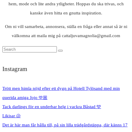
hem, mode och lite andra ytligheter. Hoppas du ska trivas, och
kanske även hitta en gnutta inspiration.
Om ni vill samarbeta, annonsera, ställa en fråga eller annat så är ni
välkomna att maila mig på cattaljuvamagnolia@gmail.com
Instagram
Trött men himla nöjd efter ett dygn på Hotell Tylösand med min
querida amiga Jojo 🫶🏼
Tack darlings för en underbar helg i vackra Båstad 🩵
Likisar 🐚
Det är här man får hålla till, på sin lilla trädgårdstäppa, där känns 17