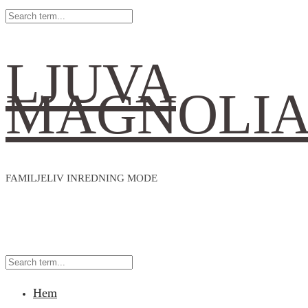
LJUVA
MAGNOLI
FAMILJELIV INREDNING MODE
Hem